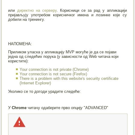
или
директно на серверу
. Корисници се за рад у апликацији
пријављују употребом корисничког имена и лозинке које су
добили на тренингу.
НАПОМЕНА:
Приликом уласка у апликацију MVP могуће је да се појави
једна од следећих порука (у зависности од Web читача који
користите):
Your connection is not private (Chrome)
Your connection is not secure (Firefox)
There is a problem with this website's security certificate
(Internet Explorer)
Уколико се то догоди урадите следеће:
У
Chrome
читачу одаберите прво опцију "ADVANCED"