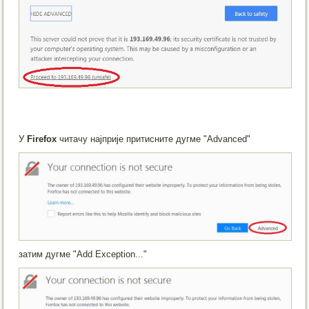
У
Firefox
читачу најприје притисните дугме "Advanced"
затим дугме "Add Exception..."