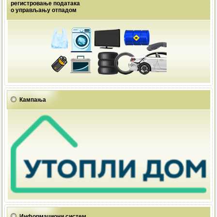
регистровање података
о управљању отпадом
Кампања
Информациони систем