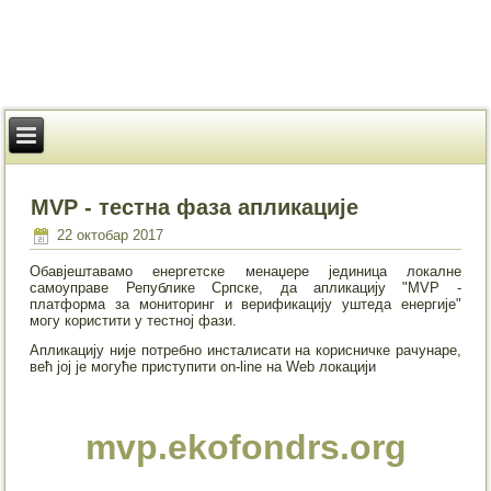
MVP - тестна фаза апликације
22 октобар 2017
Обавјештавамо енергетске менаџере јединица локалне
самоуправе Републике Српске, да апликацију "MVP -
платформа за мониторинг и верификацију уштеда енергије"
могу користити у тестној фази.
Апликацију није потребно инсталисати на корисничке рачунаре,
већ јој је могуће приступити on-line на Web локацији
mvp.ekofondrs.org