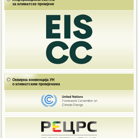
за климатске промјене
Оквирна конвенција УН
о климатским промјенама