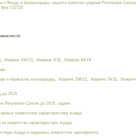
на о Фонду и финансирању заштите животне средине Републике Српске
број 132/22)
фикасности:
у
,
Измјене 106/15
,
Измјене 3/16
,
Измјене 84/19
ије
ије и ефикасној когенерацији
,
Измјене 108/13
,
Измјене 79/15
,
Измјене
 до 2018.
и Републике Српске до 2018. године
навање енергетских карактеристика зграда
за енергетске карактеристике зграда
егледа зграда и издавању енергетског цертификата