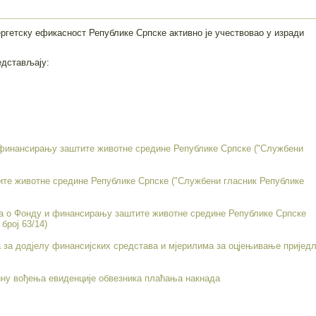
ргетску ефикасност Републике Српске активно је учествовао у изради
едстављају:
 финансирању заштите животне средине Републике Српске ("Службени
те животне средине Републике Српске ("Службени гласник Републике
на о Фонду и финансирању заштите животне средине Републике Српске
број 63/14)
 за додјелу финансијских средстава и мјерилима за оцјењивање пријед
чину вођења евиденције обвезника плаћања накнада