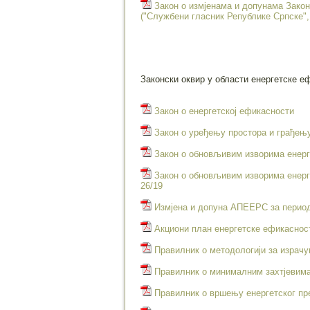
Закон о измјенама и допунама Зако
("Службени гласник Републике Српске", 
Законски оквир у области енергетске е
Закон о енергетској ефикасности
Закон о уређењу простора и грађењ
​Закон о обновљивим изворима енерг
​Закон о обновљивим изворима енерг
26/19
Измјена и допуна АПЕЕРС за период
Акциони план енергетске ефикасност
Правилник о методологији за израчу
Правилник о минималним захтјевима 
Правилник о вршењу енергетског пр