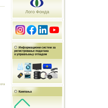
Лого Фонда
Информациони систем за
регистровање података
о управљању отпадом
лога
Кампања