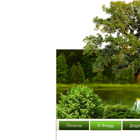
Почетна
О Фонду
Додј