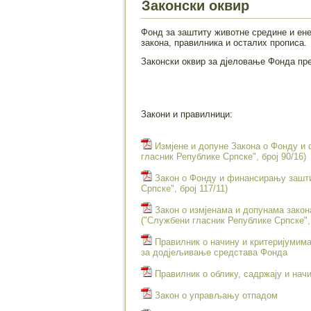
Законски оквир
Фонд за заштиту животне средине и ене
закона, правилника и осталих прописа.
Законски оквир за дјеловање Фонда пр
Закони и правилници:
Измјенe и допуне Закона о Фонду и
гласник Републике Српске", број 90/16)
Закон о Фонду и финансирању зашти
Српске", број 117/11)
Закон о измјенама и допунама зако
("Службени гласник Републике Српске", 
Правилник о начину и критеријумима
за додјељивање средстава Фонда
Правилник о облику, садржају и на
Закон о управљању отпадом