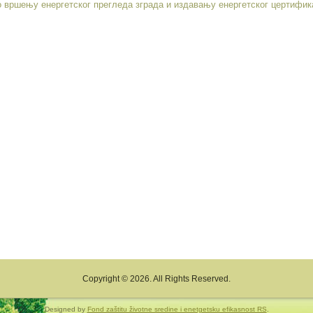
о вршењу енергетског прегледа зграда и издавању енергетског цертифик
Copyright © 2026. All Rights Reserved.
Designed by
Fond zaštitu životne sredine i enetgetsku efikasnost RS
.