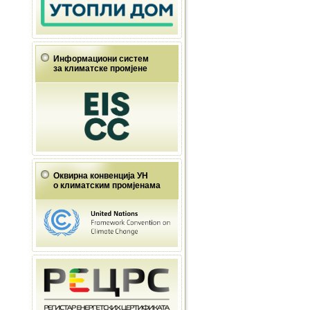
Информациони систем
за климатске промјене
Оквирна конвенција УН
о климатским промјенама