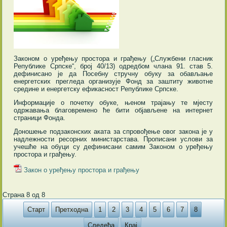
Законом о уређењу простора и грађењу („Службени гласник
Републике Српске“, број 40/13) одредбом члана 91. став 5.
дефинисано је да Посебну стручну обуку за обављање
енергетских прегледа организује Фонд за заштиту животне
средине и енергетску ефикасност Републике Српске.
Информације о почетку обуке, њеном трајању те мјесту
одржавања благовремено ће бити објављене на интернет
страници Фонда.
Доношење подзаконских аката за спровођење овог закона је у
надлежности ресорних министарстава. Прописани услови за
учешће на обуци су дефинисани самим Законом о уређењу
простора и грађењу.
Закон о уређењу простора и грађењу
Страна 8 од 8
Старт
Претходна
1
2
3
4
5
6
7
8
Следећа
Крај