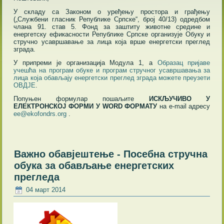
У складу са Законом о уређењу простора и грађењу
(„Службени гласник Републике Српске“, број 40/13) одредбом
члана 91. став 5. Фонд за заштиту животне средине и
енергетску ефикасности Републике Српске организује Обуку и
стручно усавршавање за лица која врше енергетски преглед
зграда.
У припреми је организација Модула 1, а
Образац пријаве
учешћа на програм обуке и програм стручног усавршавања за
лица која обављају енергетски преглед зграда можете преузети
ОВДЈЕ
.
Попуњен формулар пошаљите
ИСКЉУЧИВО У
ЕЛЕКТРОНСКОЈ ФОРМИ У WORD ФОРМАТУ
на e-mail адресу
ee@ekofondrs.org
.
Важно обавјештење - Посебна стручна
обука за обављање енергетских
прегледа
04 март 2014