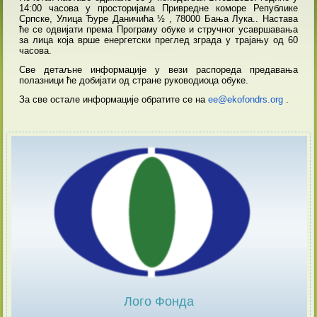
14:00 часова у просторијама Привредне коморе Републике
Српске, Улица Ђуре Даничића ½ , 78000 Бања Лука.. Настава
ће се одвијати према Програму обуке и стручног усавршавања
за лица која врше енергетски преглед зграда у трајању од 60
часова.
Све детаљне информације у вези распореда предавања
полазници ће добијати од стране руководиоца обуке.
За све остале информације обратите се на
ee@ekofondrs.org
.
Лого Фонда