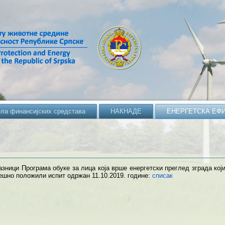
ела финансијских средстава
НАКНАДЕ
ЕНЕРГЕТСКА ЕФ
зници Програма обуке за лица која врше енергетски преглед зграда кој
ешно положили испит одржан 11.10.2019. године:
списак