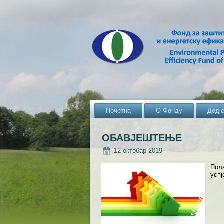
Почетна
О Фонду
Додј
ОБАВЈЕШТЕЊЕ
12 октобар 2019
Пола
успј