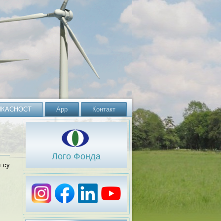
ИКАСНОСТ
App
Контакт
Лого Фонда
и су