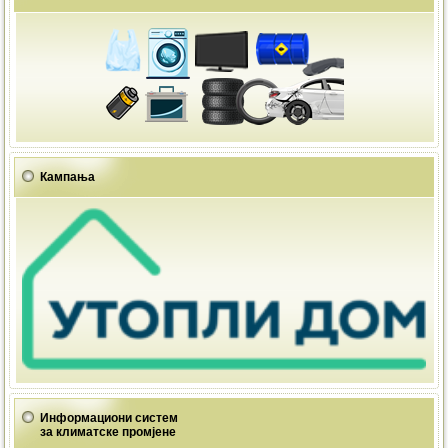
Кампања
Информациони систем
за климатске промјене