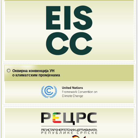
Оквирна конвенција УН
о климатским промјенама