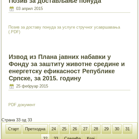
Позив за достављање понуда
03 април 2015
Позив за доставу понуда за услуге стручног усавршавања
(.PDF)
Извод из Плана јавних набавки у
Фонду за заштиту животне средине и
енергетску ефикасност Републике
Српске, за 2015. годину
25 фебруар 2015
PDF документ
Страна 33 од 33
Старт
Претходна
24
25
26
27
28
29
30
31
32
33
Следећа
Крај