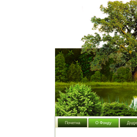
Почетна
О Фонду
Додј