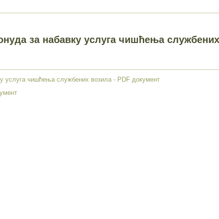
онуда за набавку услуга чишћења службени
ку услуга чишћења службених возила - PDF документ
кумент