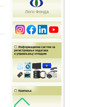
Лого Фонда
х
Информациони систем за
регистровање података
о управљању отпадом
Кампања