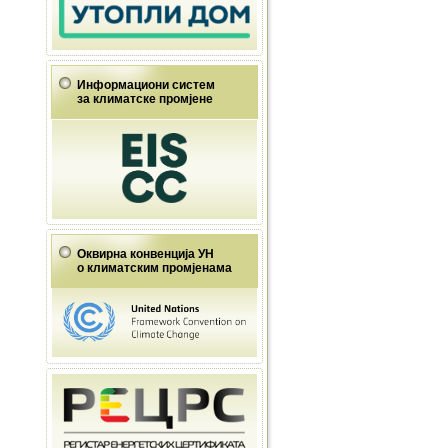
Информациони систем
за климатске промјене
Оквирна конвенција УН
о климатским промјенама