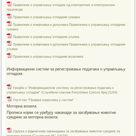
Правилник о управљању отпадом од електричних и електронских
производа
Правилник о управљању отпадним гумама
Правилник о измјенама и допунама Правилника о управљању отпадним
гумама
Правилник о управљању отпадним уљима
Правилник о измјенама и допунама Правилника о управљању отпадним
уљима
Правилник о управљању отпадним возилима
Информациони систем за регистровање података о управљању
отпадом:
Уредба о "Информационом систему за регистровање података о
управљању отпадом" (Службени гласник Републике Српске број 21/24)
Упутство "Пријава корисника у систем"
Моторна возила
Прописи којим се уређују наканаде за загађивање животне
средине за моторна возила:
Одлука о јединичним наканадама за загађивање животне средине за
моторна возила (Сл.гласник РС 116/18)