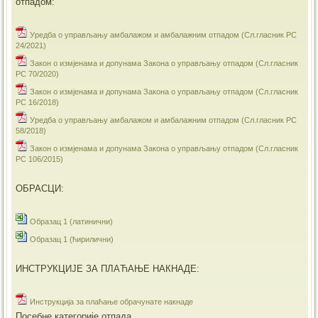
отпадом:
Уредба о управљању амбалажом и амбалажним отпадом (Сл.гласник РС
24/2021)
Закон о измјенама и допунама Закона о управљању отпадом (Сл.гласник
РС 70/2020)
Закон о измјенама и допунама Закона о управљању отпадом (Сл.гласник
РС 16/2018)
Уредба о управљању амбалажом и амбалажним отпадом (Сл.гласник РС
58/2018)
Закон о измјенама и допунама Закона о управљању отпадом (Сл.гласник
РС 106/2015)
ОБРАСЦИ:
Образац 1 (латинични)
Образац 1 (ћирилични)
ИНСТРУКЦИЈЕ ЗА ПЛАЋАЊЕ НАКНАДЕ:
Инструкција за плаћање обрачунате накнаде
Посебне категорије отпада