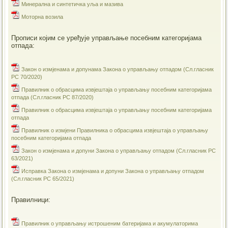
Минерална и синтетичка уља и мазива
Моторна возила
Прописи којим се уређује управљање посебним категоријама
отпада:
Закон о измјенама и допунама Закона о управљању отпадом (Сл.гласник
РС 70/2020)
Правилник о обрасцима извјештаја о управљању посебним категоријама
отпада (Сл.гласник РС 87/2020)
Правилник о обрасцима извјештаја о управљању посебним категоријама
отпада
Правилник о измјени Правилника о обрасцима извјештаја о управљању
посебним категоријама отпада
Закон о измјенама и допуни Закона о управљању отпадом (Сл.гласник РС
63/2021)
Исправка Закона о измјенама и допуни Закона о управљању отпадом
(Сл.гласник РС 65/2021)
Правилници:
Правилник о управљању истрошеним батеријама и акумулаторима