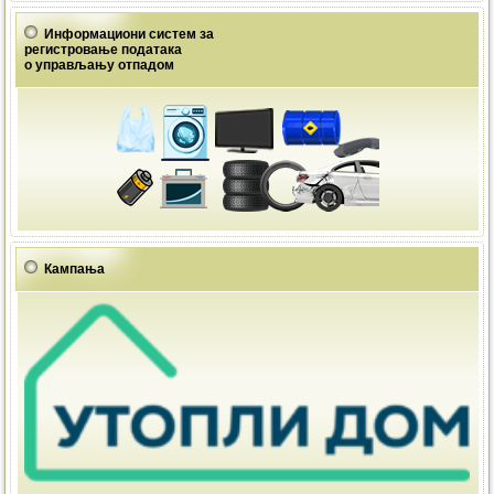
Информациони систем за
регистровање података
о управљању отпадом
Кампања