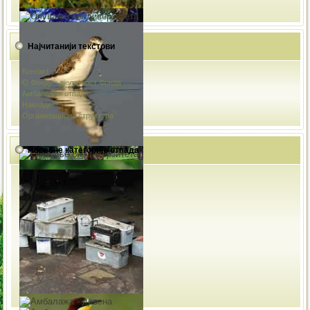
Најчитанији текстови
Контакт
О Фонду - дјелатност Фонда
Амбалажни отпад
Накнаде
Организациона структура
Посебне категорије отпада