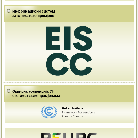
Информациони систем
за климатске промјене
Оквирна конвенција УН
о климатским промјенама