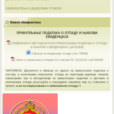
ОБАВЈЕШТЕЊА О ДОДЈЕЛАМА УГОВОРА
Важно обавјештење
ПРИКУПЉАЊЕ ПОДАТАКА О ОТПАДУ И ЊИХОВА
ЕВИДЕНЦИЈА
ПРАВИЛНИК О МЕТОДОЛОГИЈИ ПРИКУПЉАЊА ПОДАТАКА О ОТПАДУ
И ЊИХОВОЈ ЕВИДЕНЦИЈИ (.pdf 823KB)
Обрасци за евиденцију отпада (.doc 709KB)
Закон о управљању отпадом (Сл.гласник РС 111/2013) (.pdf 560KB)
НАПОМЕНА: Документи и обрасци се односе на прикупљање података о
саставу и количинама комуналног отпада на територији јединице локалне
самоуправе као и методологији за прикупљање података о врстама и
количинама отпада укључујући и секундарне сировине које су стављене у
промет,
а не на извјештавање о амбалажном отпаду
!!!