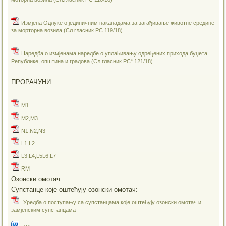
Измјена Одлуке о јединичним наканадама за загађивање животне средине
за морторна возила (Сл.гласник РС 119/18)
Наредба о измјенама наредбе о уплаћивању одређених прихода буџета
Републике, општина и градова (Сл.гласник РС“ 121/18)
ПРОРАЧУНИ:
M1
M2,M3
N1,N2,N3
L1,L2
L3,L4,L5L6,L7
RM
Озонски омотач
Супстанце које оштећују озонски омотач:
Уредба о поступању са супстанцама које оштећују озонски омотач и
замјенским супстанцама