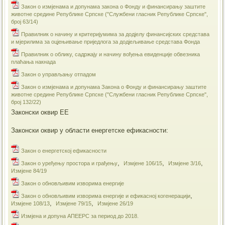
Закон о измјенама и допунама закона о Фонду и финансирању заштите
животне средине Републике Српске ("Службени гласник Републике Српске",
број 63/14)
Правилник о начину и критеријумима за додјелу финансијских средстава
и мјерилима за оцјењивање приједлога за додјељивање средстава Фонда
Правилник о облику, садржају и начину вођења евиденције обвезника
плаћања накнада
Закон о управљању отпадом
Закон о измјенама и допунама Закона о Фонду и финансирању заштите
животне средине Републике Српске ("Службени гласник Републике Српске",
број 132/22)
Законски оквир ЕЕ
Законски оквир у области енергетске ефикасности:
Закон о енергетској ефикасности
,
,
,
Закон о уређењу простора и грађењу
Измјене 106/15
Измјене 3/16
Измјене 84/19
​Закон о обновљивим изворима енергије
,
​Закон о обновљивим изворима енергије и ефикасној когенерацији
,
,
Измјене 108/13
Измјене 79/15
Измјене 26/19
Измјена и допуна АПЕЕРС за период до 2018.