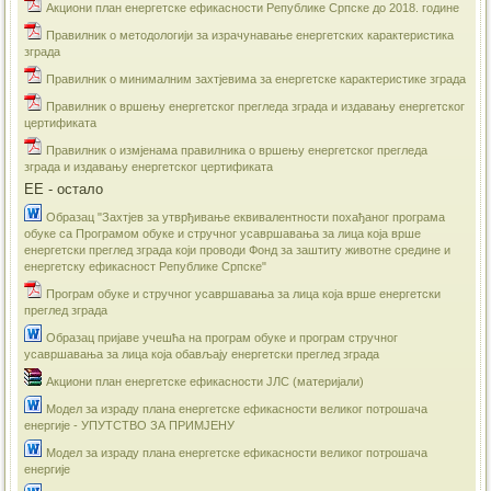
Акциони план енергетске ефикасности Републике Српске до 2018. године
Правилник о методологији за израчунавање енергетских карактеристика
зграда
Правилник о минималним захтјевима за енергетске карактеристике зграда
Правилник о вршењу енергетског прегледа зграда и издавању енергетског
цертификата
Правилник о измјенама правилника о вршењу енергетског прегледа
зграда и издавању енергетског цертификата
ЕЕ - остало
Образац "Захтјев за утврђивање еквивалентности похађаног програма
обуке са Програмом обуке и стручног усавршавања за лица која врше
енергетски преглед зграда који проводи Фонд за заштиту животне средине и
енергетску ефикасност Републике Српске"
Програм обуке и стручног усавршавања за лица која врше енергетски
преглед зграда
Образац пријаве учешћа на програм обуке и програм стручног
усавршавања за лица која обављају енергетски преглед зграда
Акциони план енергетске ефикасности ЈЛС (материјали)
​Модел за израду плана енергетске ефикасности великог потрошача
енергије - УПУТСТВО ЗА ПРИМЈЕНУ
Модел за израду плана енергетске ефикасности великог потрошача
енергије