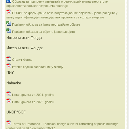
Образац за припрему извјештаја о реализацији плана енергетске
ефикасности великог потрошача енергије
ПОЗИВ за формирање базе података јавних објеката и јавне расвјете у
циљу идентификације потенцијалних пројеката за уштеду енергије
Пријавни образац за јавне нестамбене објекте
Пријавни образац за објекте јавне расвјете
Интерни акти Фонда
Интерни акти Фонда:
Статут Фонда
Етички кодекс запослених у Фонду
ПИУ
Nabavke
Lista ugovora za 2021. godinu
Lista ugovora za 2022. godinu
UNDP/GCF
Terms of Reference - Technical design audit for retrofitting of public buildings
(published on 04 September 2021.)