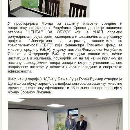
У просторијама Фонда за заштиту животне средине и
енергетску ефикасност Републике Српске данас је званично
отворен "ЦЕНТАР ЗА ОБУКУ“ који је УНДП опремио
рачунарима, пројектором, скенерима и штампачима, а у оквиру
пројекта "Иницијатива за изградњу капацитета за
транспарентност (CBIT)“ који финансира Глобални фонд за
животну средину (GEF), у циљу помоћи Фондовима Републике
Српске и Федерације БиХ у изградњи капацитета, обуци
институција и компанија, пружајући им на тај начин прилику да
постану самоодрживи, оперативнији и кључни учесници за све
обаразовне потребе у области животне средине и енергетске
ефикасности.
Шеф канцеларије УНДП-а у Бања Луци Горан Вукмир отворио је
Центар за обуку заједно са шефом сектора за заштиту животне
средине, енергетску ефикасност и обновљиве изворе енергије у
Фонду Зораном Лукачем.