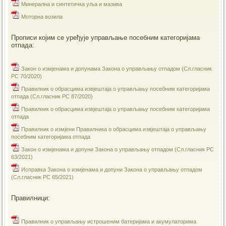
Минерална и синтетичка уља и мазива
Моторна возила
Прописи којим се уређује управљање посебним категоријама
отпада:
Закон о измјенама и допунама Закона о управљању отпадом (Сл.гласник
РС 70/2020)
Правилник о обрасцима извјештаја о управљању посебним категоријама
отпада (Сл.гласник РС 87/2020)
Правилник о обрасцима извјештаја о управљању посебним категоријама
отпада
Правилник о измјени Правилника о обрасцима извјештаја о управљању
посебним категоријама отпада
Закон о измјенама и допуни Закона о управљању отпадом (Сл.гласник РС
63/2021)
Исправка Закона о измјенама и допуни Закона о управљању отпадом
(Сл.гласник РС 65/2021)
Правилници:
Правилник о управљању истрошеним батеријама и акумулаторима