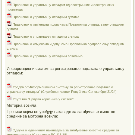
Правилник о управљању отпадом од електричних и електронских
производа
Правилник о управљању отпадним гумама
Правилник о измјенама и допунама Правилника о управљању отпадним
гумама
Правилник о управљању отпадним уљима
Правилник о измјенама и допунама Правилника о управљању отпадним
уљима
Правилник о управљању отпадним возилима
Информациони систем за регистровање података о управљању
отпадом:
Уредба о "Информационом систему за регистровање података о
управљању отпадом" (Службени гласник Републике Српске број 21/24)
Упутство "Пријава корисника у систем"
Моторна возила
Прописи којим се уређују наканаде за загађивање животне
средине за моторна возила:
Одлука о јединичним наканадама за загађивање животне средине за
моторна возила (Сл.гласник РС 116/18)