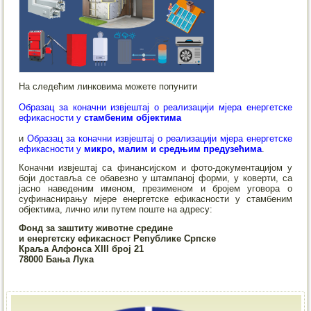
На следећим линковима можете попунити
Образац за коначни извјештај о реализацији мјера енергетске
ефикасности у
стамбеним објектима
и
Образац за коначни извјештај о реализацији мјера енергетске
ефикасности у
микро, малим и средњим предузећима
.
Коначни извјештај са финансијском и фото-документацијом у
боји доставља се обавезно у штампаној форми, у коверти, са
јасно наведеним именом, презименом и бројем уговора о
суфинаснирању мјере енергетске ефикасности у стамбеним
објектима, лично или путем поште на адресу:
Фонд за заштиту животне средине
и енергетску ефикасност Републике Српске
Краља Алфонса XIII број 21
78000 Бања Лука