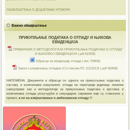
ОБАВЈЕШТЕЊА О ДОДЈЕЛАМА УГОВОРА
Важно обавјештење
ПРИКУПЉАЊЕ ПОДАТАКА О ОТПАДУ И ЊИХОВА
ЕВИДЕНЦИЈА
ПРАВИЛНИК О МЕТОДОЛОГИЈИ ПРИКУПЉАЊА ПОДАТАКА О ОТПАДУ
И ЊИХОВОЈ ЕВИДЕНЦИЈИ (.pdf 823KB)
Обрасци за евиденцију отпада (.doc 709KB)
Закон о управљању отпадом (Сл.гласник РС 111/2013) (.pdf 560KB)
НАПОМЕНА: Документи и обрасци се односе на прикупљање података о
саставу и количинама комуналног отпада на територији јединице локалне
самоуправе као и методологији за прикупљање података о врстама и
количинама отпада укључујући и секундарне сировине које су стављене у
промет,
а не на извјештавање о амбалажном отпаду
!!!