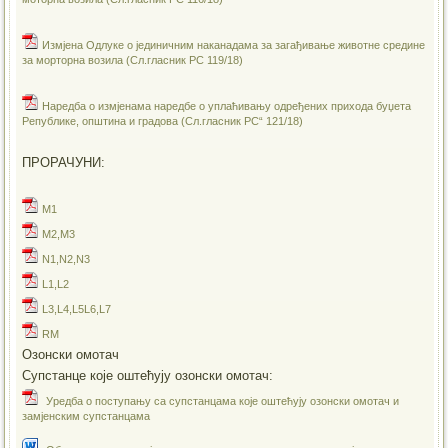
Измјена Одлуке о јединичним наканадама за загађивање животне средине
за морторна возила (Сл.гласник РС 119/18)
Наредба о измјенама наредбе о уплаћивању одређених прихода буџета
Републике, општина и градова (Сл.гласник РС“ 121/18)
ПРОРАЧУНИ:
M1
M2,M3
N1,N2,N3
L1,L2
L3,L4,L5L6,L7
RM
Озонски омотач
Супстанце које оштећују озонски омотач:
Уредба о поступању са супстанцама које оштећују озонски омотач и
замјенским супстанцама