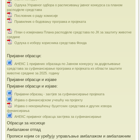
Одлука Управног одбора о расписивању јавног конкурса са планом
расподјеле средстава
Пословник о раду комисије
Правилник о бодовању програма и пројеката
План о измјенама Плана расподјеле средстава по ЈК за заштиту животне
средине
Одлука о избору корисника средстава Фонда
Пријавни обрасци:
АНЕКС 1 пријавних образаца по Јавном конкурсу за додјељивање
средстава за суфинансирање програма и пројеката из области заштите
животне средине за 2025. годину
Пријавни обрасци и изјаве
Пријавни обрасци и изјаве:
Пријавни образац - захтјев за суфинансирање пројеката
Изјава о финансијском учешћу на пројекту
Изјава о некоришћењу буџетских средстава и других извора
финансирања
АНЕКС пријавног обрасца захтјева за суфинансирање
Обрасци за носиоце
Амбалажни отпад
Прописи којим се уређују управљање амбалажом и амбалажним