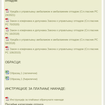
отпадом:
Уредба о управљању амбалажом и амбалажним отпадом (Сл.гласник РС
24/2021)
Закон о измјенама и допунама Закона о управљању отпадом (Сл.гласник
РС 70/2020)
Закон о измјенама и допунама Закона о управљању отпадом (Сл.гласник
РС 16/2018)
Уредба о управљању амбалажом и амбалажним отпадом (Сл.гласник РС
58/2018)
Закон о измјенама и допунама Закона о управљању отпадом (Сл.гласник
РС 106/2015)
ОБРАСЦИ:
Образац 1 (латинични)
Образац 1 (ћирилични)
ИНСТРУКЦИЈЕ ЗА ПЛАЋАЊЕ НАКНАДЕ:
Инструкција за плаћање обрачунате накнаде
Посебне категорије отпада