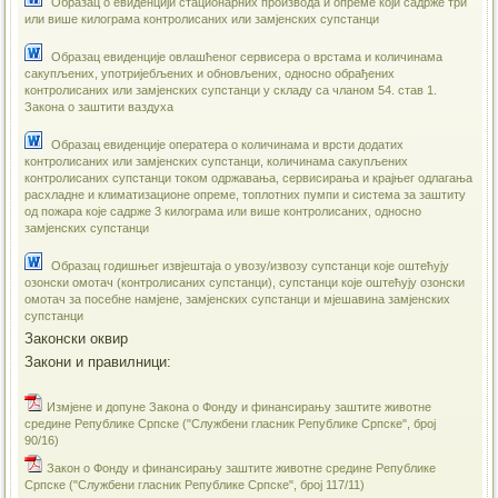
Образац о евиденцији стационарних производа и опреме који садрже три
или више килограма контролисаних или замјенских супстанци
Образац евиденције овлашћеног сервисера о врстама и количинама
сакупљених, употријебљених и обновљених, односно обрађених
контролисаних или замјенских супстанци у складу са чланом 54. став 1.
Закона о заштити ваздуха
Образац евиденције оператера о количинама и врсти додатих
контролисаних или замјенских супстанци, количинама сакупљених
контролисаних супстанци током одржавања, сервисирања и крајњег одлагања
расхладне и климатизационе опреме, топлотних пумпи и система за заштиту
од пожара које садрже 3 килограма или више контролисаних, односно
замјенских супстанци
Образац годишњег извјештаја о увозу/извозу супстанци које оштећују
озонски омотач (контролисаних супстанци), супстанци које оштећују озонски
омотач за посебне намјене, замјенских супстанци и мјешавина замјенских
супстанци
Законски оквир
Закони и правилници:
Измјенe и допуне Закона о Фонду и финансирању заштите животне
средине Републике Српске ("Службени гласник Републике Српске", број
90/16)
Закон о Фонду и финансирању заштите животне средине Републике
Српске ("Службени гласник Републике Српске", број 117/11)