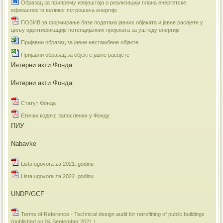
Образац за припрему извјештаја о реализацији плана енергетске
ефикасности великог потрошача енергије
ПОЗИВ за формирање базе података јавних објеката и јавне расвјете у
циљу идентификације потенцијалних пројеката за уштеду енергије
Пријавни образац за јавне нестамбене објекте
Пријавни образац за објекте јавне расвјете
Интерни акти Фонда
Интерни акти Фонда:
Статут Фонда
Етички кодекс запослених у Фонду
ПИУ
Nabavke
Lista ugovora za 2021. godinu
Lista ugovora za 2022. godinu
UNDP/GCF
Terms of Reference - Technical design audit for retrofitting of public buildings
(published on 04 September 2021.)