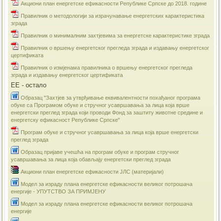
Акциони план енергетске ефикасности Републике Српске до 2018. године
Правилник о методологији за израчунавање енергетских карактеристика
зграда
Правилник о минималним захтјевима за енергетске карактеристике зграда
Правилник о вршењу енергетског прегледа зграда и издавању енергетског
цертификата
Правилник о измјенама правилника о вршењу енергетског прегледа
зграда и издавању енергетског цертификата
ЕЕ - остало
Образац "Захтјев за утврђивање еквивалентности похађаног програма
обуке са Програмом обуке и стручног усавршавања за лица која врше
енергетски преглед зграда који проводи Фонд за заштиту животне средине и
енергетску ефикасност Републике Српске"
Програм обуке и стручног усавршавања за лица која врше енергетски
преглед зграда
Образац пријаве учешћа на програм обуке и програм стручног
усавршавања за лица која обављају енергетски преглед зграда
Акциони план енергетске ефикасности ЈЛС (материјали)
​Модел за израду плана енергетске ефикасности великог потрошача
енергије - УПУТСТВО ЗА ПРИМЈЕНУ
Модел за израду плана енергетске ефикасности великог потрошача
енергије