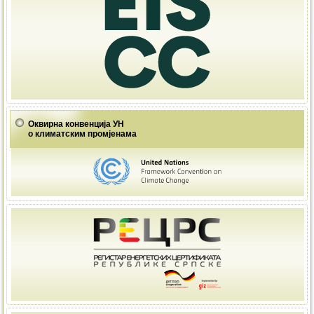
Оквирна конвенција УН
о климатским промјенама