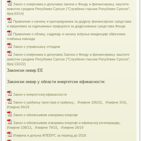
Закон о измјенама и допунама закона о Фонду и финансирању заштите
животне средине Републике Српске ("Службени гласник Републике Српске",
број 63/14)
Правилник о начину и критеријумима за додјелу финансијских средстава
и мјерилима за оцјењивање приједлога за додјељивање средстава Фонда
Правилник о облику, садржају и начину вођења евиденције обвезника
плаћања накнада
Закон о управљању отпадом
Закон о измјенама и допунама Закона о Фонду и финансирању заштите
животне средине Републике Српске ("Службени гласник Републике Српске",
број 132/22)
Законски оквир ЕЕ
Законски оквир у области енергетске ефикасности:
Закон о енергетској ефикасности
,
,
,
Закон о уређењу простора и грађењу
Измјене 106/15
Измјене 3/16
Измјене 84/19
​Закон о обновљивим изворима енергије
,
​Закон о обновљивим изворима енергије и ефикасној когенерацији
,
,
Измјене 108/13
Измјене 79/15
Измјене 26/19
Измјена и допуна АПЕЕРС за период до 2018.