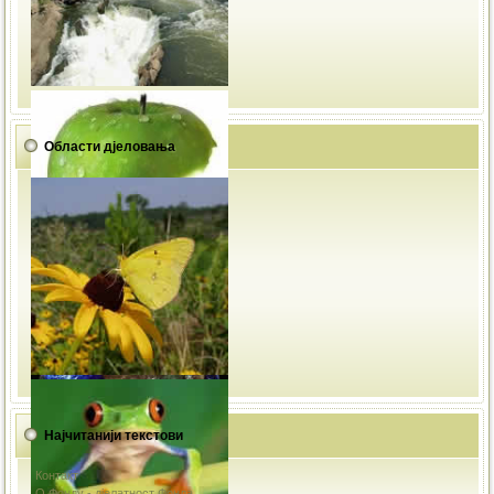
Области дјеловања
Најчитанији текстови
Контакт
О Фонду - дјелатност Фонда