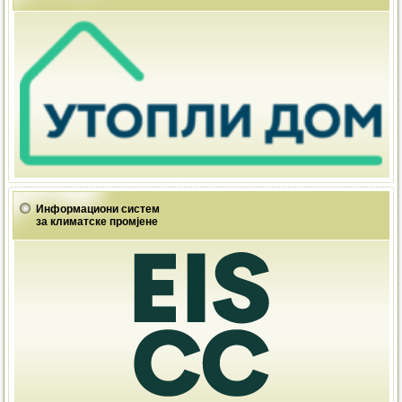
Информациони систем
за климатске промјене