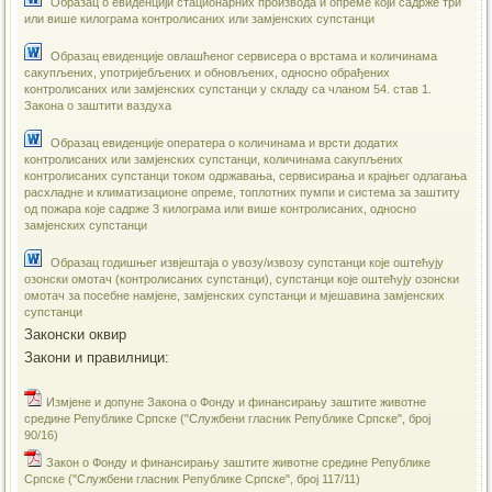
Образац о евиденцији стационарних производа и опреме који садрже три
или више килограма контролисаних или замјенских супстанци
Образац евиденције овлашћеног сервисера о врстама и количинама
сакупљених, употријебљених и обновљених, односно обрађених
контролисаних или замјенских супстанци у складу са чланом 54. став 1.
Закона о заштити ваздуха
Образац евиденције оператера о количинама и врсти додатих
контролисаних или замјенских супстанци, количинама сакупљених
контролисаних супстанци током одржавања, сервисирања и крајњег одлагања
расхладне и климатизационе опреме, топлотних пумпи и система за заштиту
од пожара које садрже 3 килограма или више контролисаних, односно
замјенских супстанци
Образац годишњег извјештаја о увозу/извозу супстанци које оштећују
озонски омотач (контролисаних супстанци), супстанци које оштећују озонски
омотач за посебне намјене, замјенских супстанци и мјешавина замјенских
супстанци
Законски оквир
Закони и правилници:
Измјенe и допуне Закона о Фонду и финансирању заштите животне
средине Републике Српске ("Службени гласник Републике Српске", број
90/16)
Закон о Фонду и финансирању заштите животне средине Републике
Српске ("Службени гласник Републике Српске", број 117/11)