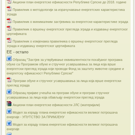
Акциони план енергетске ефикасности Републике Српске до 2018. године
Правилник о методологији за израчунавање енергетских карактеристика
зграда
Правилник о минималним захтјевима за енергетске карактеристике зграда
Правилник о вршењу енергетског прегледа зграда и издавању енергетског
цертификата
Правилник о измјенама правилника о вршењу енергетског прегледа
зграда и издавању енергетског цертификата
ЕЕ - остало
Образац "Захтјев за утврђивање еквивалентности похађаног програма
обуке са Програмом обуке и стручног усавршавања за лица која врше
енергетски преглед зграда који проводи Фонд за заштиту животне средине и
енергетску ефикасност Републике Српске"
Програм обуке и стручног усавршавања за лица која врше енергетски
преглед зграда
Образац пријаве учешћа на програм обуке и програм стручног
усавршавања за лица која обављају енергетски преглед зграда
Акциони план енергетске ефикасности ЈЛС (материјали)
​Модел за израду плана енергетске ефикасности великог потрошача
енергије - УПУТСТВО ЗА ПРИМЈЕНУ
Модел за израду плана енергетске ефикасности великог потрошача
енергије