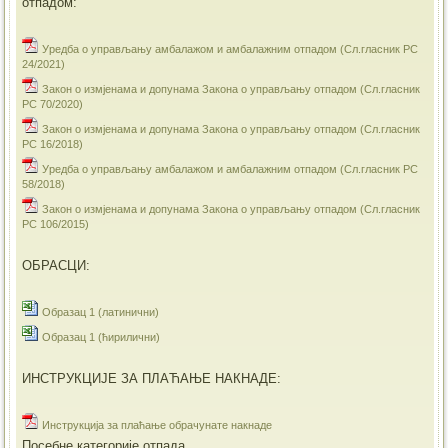
отпадом:
Уредба о управљању амбалажом и амбалажним отпадом (Сл.гласник РС
24/2021)
Закон о измјенама и допунама Закона о управљању отпадом (Сл.гласник
РС 70/2020)
Закон о измјенама и допунама Закона о управљању отпадом (Сл.гласник
РС 16/2018)
Уредба о управљању амбалажом и амбалажним отпадом (Сл.гласник РС
58/2018)
Закон о измјенама и допунама Закона о управљању отпадом (Сл.гласник
РС 106/2015)
ОБРАСЦИ:
Образац 1 (латинични)
Образац 1 (ћирилични)
ИНСТРУКЦИЈЕ ЗА ПЛАЋАЊЕ НАКНАДЕ:
Инструкција за плаћање обрачунате накнаде
Посебне категорије отпада