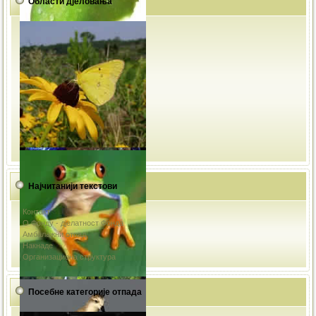
Области дјеловања
Најчитанији текстови
Контакт
О Фонду - дјелатност Фонда
Амбалажни отпад
Накнаде
Организациона структура
Посебне категорије отпада