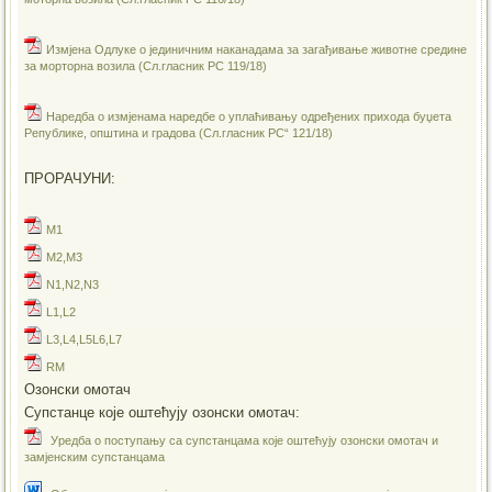
Измјена Одлуке о јединичним наканадама за загађивање животне средине
за морторна возила (Сл.гласник РС 119/18)
Наредба о измјенама наредбе о уплаћивању одређених прихода буџета
Републике, општина и градова (Сл.гласник РС“ 121/18)
ПРОРАЧУНИ:
M1
M2,M3
N1,N2,N3
L1,L2
L3,L4,L5L6,L7
RM
Озонски омотач
Супстанце које оштећују озонски омотач:
Уредба о поступању са супстанцама које оштећују озонски омотач и
замјенским супстанцама