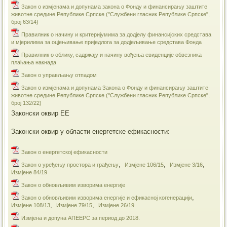
Закон о измјенама и допунама закона о Фонду и финансирању заштите
животне средине Републике Српске ("Службени гласник Републике Српске",
број 63/14)
Правилник о начину и критеријумима за додјелу финансијских средстава
и мјерилима за оцјењивање приједлога за додјељивање средстава Фонда
Правилник о облику, садржају и начину вођења евиденције обвезника
плаћања накнада
Закон о управљању отпадом
Закон о измјенама и допунама Закона о Фонду и финансирању заштите
животне средине Републике Српске ("Службени гласник Републике Српске",
број 132/22)
Законски оквир ЕЕ
Законски оквир у области енергетске ефикасности:
Закон о енергетској ефикасности
,
,
,
Закон о уређењу простора и грађењу
Измјене 106/15
Измјене 3/16
Измјене 84/19
​Закон о обновљивим изворима енергије
,
​Закон о обновљивим изворима енергије и ефикасној когенерацији
,
,
Измјене 108/13
Измјене 79/15
Измјене 26/19
Измјена и допуна АПЕЕРС за период до 2018.