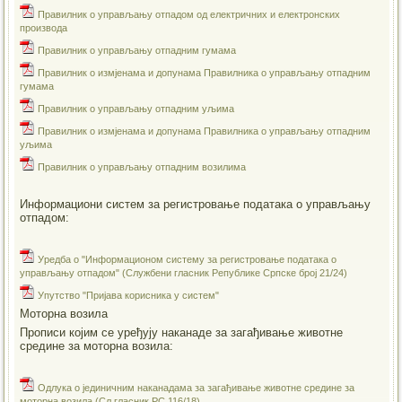
Правилник о управљању отпадом од електричних и електронских
производа
Правилник о управљању отпадним гумама
Правилник о измјенама и допунама Правилника о управљању отпадним
гумама
Правилник о управљању отпадним уљима
Правилник о измјенама и допунама Правилника о управљању отпадним
уљима
Правилник о управљању отпадним возилима
Информациони систем за регистровање података о управљању
отпадом:
Уредба о "Информационом систему за регистровање података о
управљању отпадом" (Службени гласник Републике Српске број 21/24)
Упутство "Пријава корисника у систем"
Моторна возила
Прописи којим се уређују наканаде за загађивање животне
средине за моторна возила:
Одлука о јединичним наканадама за загађивање животне средине за
моторна возила (Сл.гласник РС 116/18)