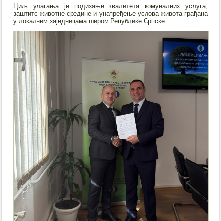
Циљ улагања је подизање квалитета комуналних услуга,
заштите животне средине и унапређење услова живота грађана
у локалним заједницама широм Републике Српске.