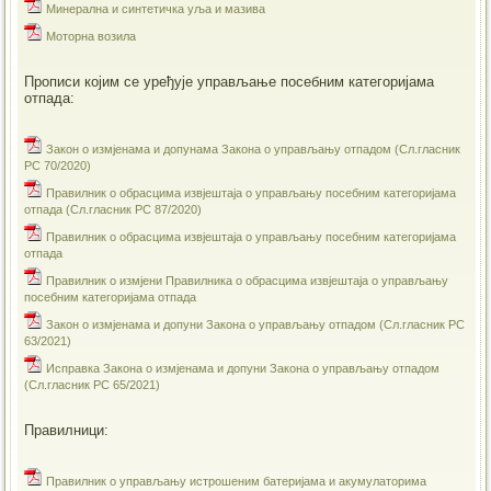
Минерална и синтетичка уља и мазива
Моторна возила
Прописи којим се уређује управљање посебним категоријама
отпада:
Закон о измјенама и допунама Закона о управљању отпадом (Сл.гласник
РС 70/2020)
Правилник о обрасцима извјештаја о управљању посебним категоријама
отпада (Сл.гласник РС 87/2020)
Правилник о обрасцима извјештаја о управљању посебним категоријама
отпада
Правилник о измјени Правилника о обрасцима извјештаја о управљању
посебним категоријама отпада
Закон о измјенама и допуни Закона о управљању отпадом (Сл.гласник РС
63/2021)
Исправка Закона о измјенама и допуни Закона о управљању отпадом
(Сл.гласник РС 65/2021)
Правилници:
Правилник о управљању истрошеним батеријама и акумулаторима