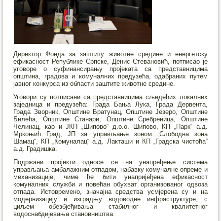
Директор Фонда за заштиту животне средине и енергетску
ефикасност Републике Српске, Денис Стевановић, потписао је
уговоре о суфинансирању пројеката са представницима
општина, градова и комуналних предузећа, одабраних путем
јавног конкурса из области заштите животне средине.
Уговори су потписани са представницима сљедећих локалних
заједница и предузећа: Града Бања Лука, Града Дервента,
Града Зворник, Општине Братунац, Општине Језеро, Општине
Билећа, Општине Станари, Општине Сребреница, Општине
Челинац, као и ЈКП „Шипово“ д.о.о. Шипово, КП „Парк“ а.д.
Мркоњић Град, ЈП за управљање зоном „Слободна зона
Шамац“, КП „Комуналац“ а.д. Лакташи и КП „Градска чистоћа“
а.д. Градишка.
Подржани пројекти односе се на унапређење система
управљања амбалажним отпадом, набавку комуналне опреме и
механизације, чиме ће бити унапријеђена ефикасност
комуналних служби и повећан обухват организованог одвоза
отпада. Истовремено, значајна средства усмјерена су и на
модернизацију и изградњу водоводне инфраструктуре, с
циљем обезбјеђивања стабилног и квалитетног
водоснабдијевања становништва.