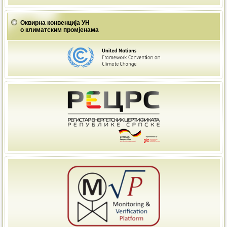
Оквирна конвенција УН
о климатским промјенама