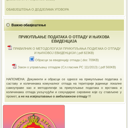
ОБАВЈЕШТЕЊА О ДОДЈЕЛАМА УГОВОРА
Важно обавјештење
ПРИКУПЉАЊЕ ПОДАТАКА О ОТПАДУ И ЊИХОВА
ЕВИДЕНЦИЈА
ПРАВИЛНИК О МЕТОДОЛОГИЈИ ПРИКУПЉАЊА ПОДАТАКА О ОТПАДУ
И ЊИХОВОЈ ЕВИДЕНЦИЈИ (.pdf 823KB)
Обрасци за евиденцију отпада (.doc 709KB)
Закон о управљању отпадом (Сл.гласник РС 111/2013) (.pdf 560KB)
НАПОМЕНА: Документи и обрасци се односе на прикупљање података о
саставу и количинама комуналног отпада на територији јединице локалне
самоуправе као и методологији за прикупљање података о врстама и
количинама отпада укључујући и секундарне сировине које су стављене у
промет,
а не на извјештавање о амбалажном отпаду
!!!