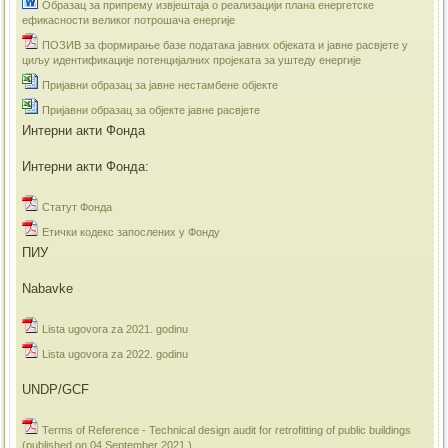
Образац за припрему извјештаја о реализацији плана енергетске
ефикасности великог потрошача енергије
ПОЗИВ за формирање базе података јавних објеката и јавне расвјете у
циљу идентификације потенцијалних пројеката за уштеду енергије
Пријавни образац за јавне нестамбене објекте
Пријавни образац за објекте јавне расвјете
Интерни акти Фонда
Интерни акти Фонда:
Статут Фонда
Етички кодекс запослених у Фонду
ПИУ
Nabavke
Lista ugovora za 2021. godinu
Lista ugovora za 2022. godinu
UNDP/GCF
Terms of Reference - Technical design audit for retrofitting of public buildings
(published on 04 September 2021.)