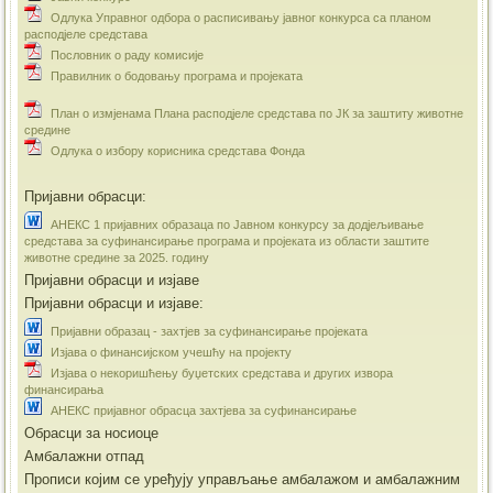
Одлука Управног одбора о расписивању јавног конкурса са планом
расподјеле средстава
Пословник о раду комисије
Правилник о бодовању програма и пројеката
План о измјенама Плана расподјеле средстава по ЈК за заштиту животне
средине
Одлука о избору корисника средстава Фонда
Пријавни обрасци:
АНЕКС 1 пријавних образаца по Јавном конкурсу за додјељивање
средстава за суфинансирање програма и пројеката из области заштите
животне средине за 2025. годину
Пријавни обрасци и изјаве
Пријавни обрасци и изјаве:
Пријавни образац - захтјев за суфинансирање пројеката
Изјава о финансијском учешћу на пројекту
Изјава о некоришћењу буџетских средстава и других извора
финансирања
АНЕКС пријавног обрасца захтјева за суфинансирање
Обрасци за носиоце
Амбалажни отпад
Прописи којим се уређују управљање амбалажом и амбалажним