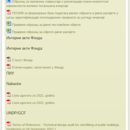
Образац за припрему извјештаја о реализацији плана енергетске
ефикасности великог потрошача енергије
ПОЗИВ за формирање базе података јавних објеката и јавне расвјете у
циљу идентификације потенцијалних пројеката за уштеду енергије
Пријавни образац за јавне нестамбене објекте
Пријавни образац за објекте јавне расвјете
Интерни акти Фонда
Интерни акти Фонда:
Статут Фонда
Етички кодекс запослених у Фонду
ПИУ
Nabavke
Lista ugovora za 2021. godinu
Lista ugovora za 2022. godinu
UNDP/GCF
Terms of Reference - Technical design audit for retrofitting of public buildings
(published on 04 September 2021.)