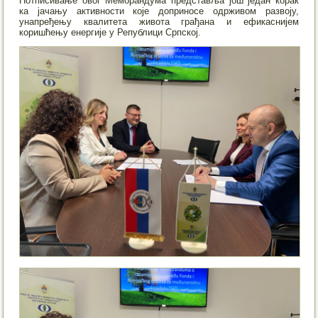
Потписивање овог Меморандума представља још један корак
ка јачању активности које доприносе одрживом развоју,
унапређењу квалитета живота грађана и ефикаснијем
коришћењу енергије у Републици Српској.