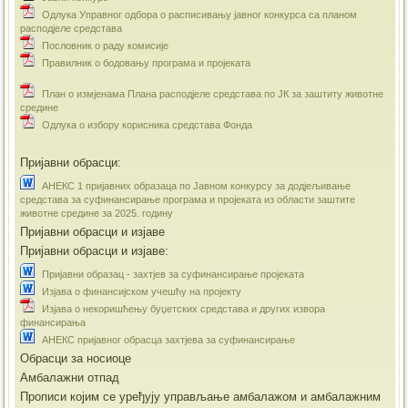
Одлука Управног одбора о расписивању јавног конкурса са планом
расподјеле средстава
Пословник о раду комисије
Правилник о бодовању програма и пројеката
План о измјенама Плана расподјеле средстава по ЈК за заштиту животне
средине
Одлука о избору корисника средстава Фонда
Пријавни обрасци:
АНЕКС 1 пријавних образаца по Јавном конкурсу за додјељивање
средстава за суфинансирање програма и пројеката из области заштите
животне средине за 2025. годину
Пријавни обрасци и изјаве
Пријавни обрасци и изјаве:
Пријавни образац - захтјев за суфинансирање пројеката
Изјава о финансијском учешћу на пројекту
Изјава о некоришћењу буџетских средстава и других извора
финансирања
АНЕКС пријавног обрасца захтјева за суфинансирање
Обрасци за носиоце
Амбалажни отпад
Прописи којим се уређују управљање амбалажом и амбалажним