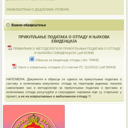
ОБАВЈЕШТЕЊА О ДОДЈЕЛАМА УГОВОРА
Важно обавјештење
ПРИКУПЉАЊЕ ПОДАТАКА О ОТПАДУ И ЊИХОВА
ЕВИДЕНЦИЈА
ПРАВИЛНИК О МЕТОДОЛОГИЈИ ПРИКУПЉАЊА ПОДАТАКА О ОТПАДУ
И ЊИХОВОЈ ЕВИДЕНЦИЈИ (.pdf 823KB)
Обрасци за евиденцију отпада (.doc 709KB)
Закон о управљању отпадом (Сл.гласник РС 111/2013) (.pdf 560KB)
НАПОМЕНА: Документи и обрасци се односе на прикупљање података о
саставу и количинама комуналног отпада на територији јединице локалне
самоуправе као и методологији за прикупљање података о врстама и
количинама отпада укључујући и секундарне сировине које су стављене у
промет,
а не на извјештавање о амбалажном отпаду
!!!