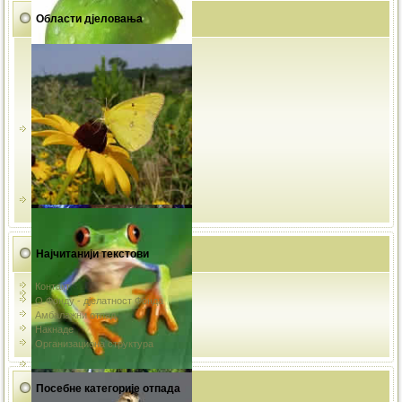
Области дјеловања
Најчитанији текстови
Контакт
О Фонду - дјелатност Фонда
Амбалажни отпад
Накнаде
Организациона структура
Посебне категорије отпада