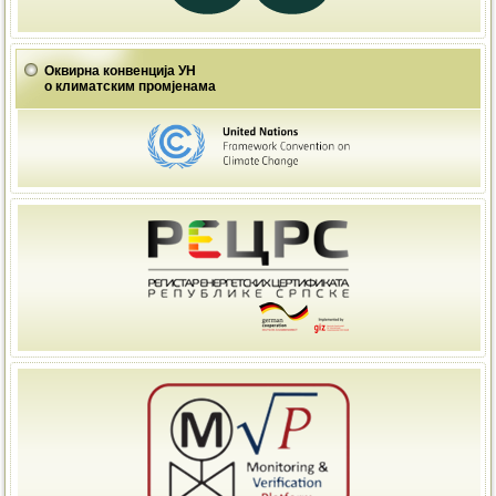
Оквирна конвенција УН
о климатским промјенама