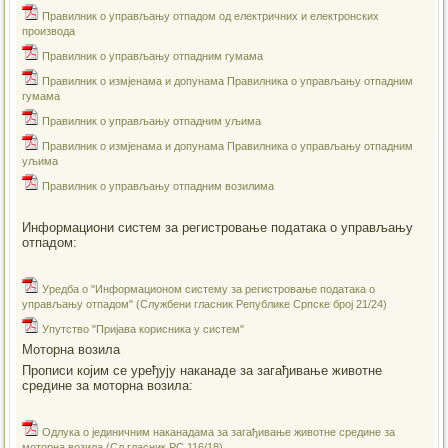
Правилник о управљању отпадом од електричних и електронских
производа
Правилник о управљању отпадним гумама
Правилник о измјенама и допунама Правилника о управљању отпадним
гумама
Правилник о управљању отпадним уљима
Правилник о измјенама и допунама Правилника о управљању отпадним
уљима
Правилник о управљању отпадним возилима
Информациони систем за регистровање података о управљању
отпадом:
Уредба о "Информационом систему за регистровање података о
управљању отпадом" (Службени гласник Републике Српске број 21/24)
Упутство "Пријава корисника у систем"
Моторна возила
Прописи којим се уређују наканаде за загађивање животне
средине за моторна возила:
Одлука о јединичним наканадама за загађивање животне средине за
моторна возила (Сл.гласник РС 116/18)