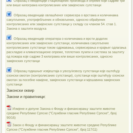
Образац о евиденцији стационарних производа и опреме који садрже три
или више килограма контролисаних или замјенских супстанци
Образац евиденције овлашћеног сервисера о врстама и количинама
сакупљених, употријебљених и обновљених, односно обрађених
контролисаних или замјенских супстанци у складу са чланом 54. став 1.
Закона о заштити ваздуха
Образац евиденције оператера о количинама и врсти додатих
контролисаних или замјенских супстанци, количинама сакупљених
контролисаних супстанци током одржавања, сервисирања и крајњег одлагања
расхладне и климатизационе опреме, топлотних пумпи и система за заштиту
од пожара које садрже 3 килограма или више контролисаних, односно
замјенских супстанци
Образац годишњег извјештаја о увозу/извозу супстанци које оштећују
озонски омотач (контролисаних супстанци), супстанци које оштећују озонски
омотач за посебне намјене, замјенских супстанци и мјешавина замјенских
супстанци
Законски оквир
Закони и правилници:
Измјенe и допуне Закона о Фонду и финансирању заштите животне
средине Републике Српске ("Службени гласник Републике Српске", број
90/16)
Закон о Фонду и финансирању заштите животне средине Републике
Српске ("Службени гласник Републике Српске", број 117/11)