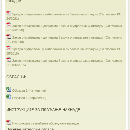
отпадом:
Уредба о управљању амбалажом и амбалажним отпадом (Сл.гласник РС
24/2021)
Закон о измјенама и допунама Закона о управљању отпадом (Сл.гласник
РС 70/2020)
Закон о измјенама и допунама Закона о управљању отпадом (Сл.гласник
РС 16/2018)
Уредба о управљању амбалажом и амбалажним отпадом (Сл.гласник РС
58/2018)
Закон о измјенама и допунама Закона о управљању отпадом (Сл.гласник
РС 106/2015)
ОБРАСЦИ:
Образац 1 (латинични)
Образац 1 (ћирилични)
ИНСТРУКЦИЈЕ ЗА ПЛАЋАЊЕ НАКНАДЕ:
Инструкција за плаћање обрачунате накнаде
Посебне категорије отпада