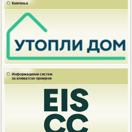
Кампања
Информациони систем
за климатске промјене