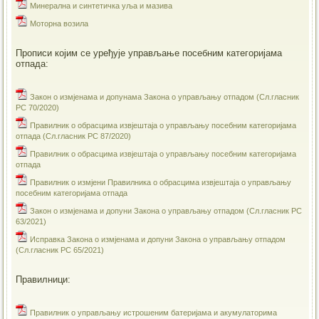
Минерална и синтетичка уља и мазива
Моторна возила
Прописи којим се уређује управљање посебним категоријама
отпада:
Закон о измјенама и допунама Закона о управљању отпадом (Сл.гласник
РС 70/2020)
Правилник о обрасцима извјештаја о управљању посебним категоријама
отпада (Сл.гласник РС 87/2020)
Правилник о обрасцима извјештаја о управљању посебним категоријама
отпада
Правилник о измјени Правилника о обрасцима извјештаја о управљању
посебним категоријама отпада
Закон о измјенама и допуни Закона о управљању отпадом (Сл.гласник РС
63/2021)
Исправка Закона о измјенама и допуни Закона о управљању отпадом
(Сл.гласник РС 65/2021)
Правилници:
Правилник о управљању истрошеним батеријама и акумулаторима