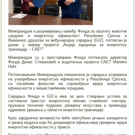
Меморандум о разумијевању између Фонда за заштиту животне
средине и енергетску ефикасност Републике Српске и
Њемачког друштва за међународну сарадњу (GIZ), потписан је
данас у оквиру пројекта „Акција заједнице за енергетску
транзицију – CAET“.
Меморандум су у просторијама Фонда потписали директор
Фонда Денис Стевановић и водитељка пројекта CAET Marieke
Hahr.
Потписивањем Меморандума озваничена је сарадња усмјерена
на унапређење енергетске ефикасности у Републици Српској,
са посебним фокусом на спровођење мјера енергетске
ефикасности у вишестамбеним зградама.
Сарадња Фонда и GIZ-а има за циљ стварање услова за
системски приступ енергетској обнови стамбеног сектора,
пружање техничке подршке, размјену искустава и промоцију
одрживих рјешења у области енергетске транзиције.
Кроз заједничке активности биће омогућено јачање капацитета
и развој модела који ће допринијети ефикаснијој примјени мјера
енергетске ефикасности у пракси.