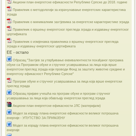
Акциони план енергетске ефикасности Републике Српске до 2018. године
Правилник о методологији за израчунавање енергетских карактеристика
зграда
Правилник о минималним захтјевима за енергетске карактеристике зграда
Правилник о вршењу енергетског прегледа зграда и издавању енергетског
цертификата
Правилник о измјенама правилника о вршењу енергетског прегледа
зграда и издавању енергетског цертификата
ЕЕ - остало
Образац "Захтјев за утврђивање еквивалентности похађаног програма
обуке са Програмом обуке и стручног усавршавања за лица која врше
енергетски преглед зграда који проводи Фонд за заштиту животне средине и
енергетску ефикасност Републике Српске"
Програм обуке и стручног усавршавања за лица која врше енергетски
преглед зграда
Образац пријаве учешћа на програм обуке и програм стручног
усавршавања за лица која обављају енергетски преглед зграда
Акциони план енергетске ефикасности ЈЛС (материјали)
​Модел за израду плана енергетске ефикасности великог потрошача
енергије - УПУТСТВО ЗА ПРИМЈЕНУ
Модел за израду плана енергетске ефикасности великог потрошача
енергије