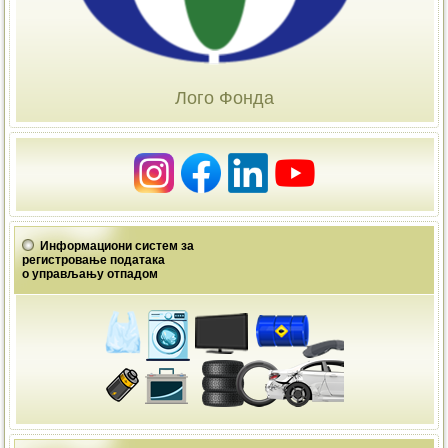
Лого Фонда
Информациони систем за
регистровање података
о управљању отпадом