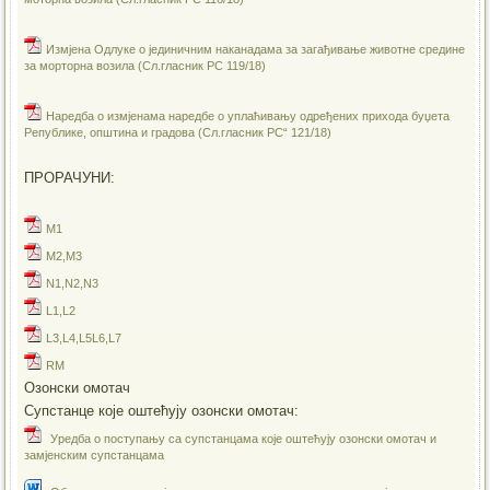
Измјена Одлуке о јединичним наканадама за загађивање животне средине
за морторна возила (Сл.гласник РС 119/18)
Наредба о измјенама наредбе о уплаћивању одређених прихода буџета
Републике, општина и градова (Сл.гласник РС“ 121/18)
ПРОРАЧУНИ:
M1
M2,M3
N1,N2,N3
L1,L2
L3,L4,L5L6,L7
RM
Озонски омотач
Супстанце које оштећују озонски омотач:
Уредба о поступању са супстанцама које оштећују озонски омотач и
замјенским супстанцама