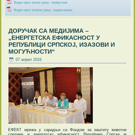
Водич кроз зелеи уред - приручник
Водич кроз зелени уред - радна књига
ДОРУЧАК СА МЕДИЈИМА –
„ЕНЕРГЕТСКА ЕФИКАСНОСТ У
РЕПУБЛИЦИ СРПСКОЈ, ИЗАЗОВИ И
МОГУЋНОСТИ“
07 април 2016
ЕФЕКТ мрежа у сарадњи са Фондом за заштиту животне
средине и енергетску ефикасност Републике Српске је