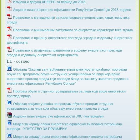
Измјена и допуна АПЕЕРС за период до 2018.
Акциони план енергетске ефикасности Републике Српске до 2018. године
Правилник о методологији за израчунавање енергетских карактеристика
зграда
Правилник о минималним захтјевима за енергетске карактеристике зграда
Правилник о вршењу енергетског прегледа зграда и издавању енергетског
цертификата
Правилник о измјенама правилника о вршењу енергетског прегледа
зграда и издавању енергетског цертификата
ЕЕ - остало
Образац "Захтјев за утврђивање еквивалентности похађаног програма
обуке са Програмом обуке и стручног усавршавања за лица која врше
енергетски преглед зграда који проводи Фонд за заштиту животне средине и
енергетску ефикасност Републике Српске"
Програм обуке и стручног усавршавања за лица која врше енергетски
преглед зграда
Образац пријаве учешћа на програм обуке и програм стручног
усавршавања за лица која обављају енергетски преглед зграда
Акциони план енергетске ефикасности ЈЛС (материјали)
​Модел за израду плана енергетске ефикасности великог потрошача
енергије - УПУТСТВО ЗА ПРИМЈЕНУ
Модел за израду плана енергетске ефикасности великог потрошача