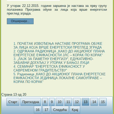
У уторак 22.12.2015. године заршена је настава за прву групу
полазника Програма обуке за лица која врше енергетски
преглед зграда.
Опширније...
ПОЧЕТАК ИЗВОЂЕЊА НАСТАВЕ ПРОГРАМА ОБУКЕ
ЗА ЛИЦА КОЈА ВРШЕ ЕНЕРГЕТСКИ ПРЕГЛЕД ЗГРАДА
ОДРЖАНА РАДИОНИЦА „КАКО ДО АКЦИОНОГ ПЛАНА
ЕНЕРГЕТСКЕ ЕФИКАСНОСТИ ЈЛС – КОРАК ПО КОРАК“
„ЛАЈК ЗА ПАМЕТНУ ЕНЕРГИЈУ“, ЕДУКАТИВНО-
ЗАБАВНИ ДОГАЂАЈ У УТОРАК У БАЊОЈ ЛУЦИ
СЕМИНАР “ЕНЕРГЕТСКА ЕФИКАСНОСТ У
САВРЕМЕНОМ ГРАДИТЕЉСТВУ“
Радионица „КАКО ДО АКЦИОНОГ ПЛАНА ЕНЕРГЕТСКЕ
ЕФИКАСНОСТИ ЈЕДИНИЦА ЛОКАЛНЕ САМОУПРАВЕ –
КОРАК ПО КОРАК“
Страна 13 од 20
Старт
Претходна
8
9
10
11
12
13
14
15
16
17
Следећа
Крај