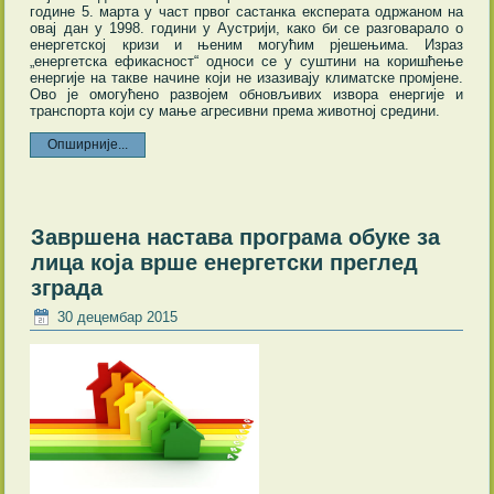
године 5. марта у част првог састанка експерата одржаном на
овај дан у 1998. години у Аустрији, како би се разговарало о
енергетској кризи и њеним могућим рјешењима. Израз
„енергетска ефикасност“ односи се у суштини на коришћење
енергије на такве начине који не изазивају климатске промјене.
Ово је омогућено развојем обновљивих извора енергије и
транспорта који су мање агресивни према животној средини.
Опширније...
Завршена настава програма обуке за
лица која врше енергетски преглед
зграда
30 децембар 2015