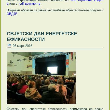
а
или у
.pdf документу
.
Пријавни образац за јавне нестамбене објекте можете преузети
ОВДЈЕ
.
СВЈЕТСКИ ДАН ЕНЕРГЕТСКЕ
ЕФИКАСНОСТИ
05 март 2016
Свјетски дан енергетске ефикасности обиљежава се сваке