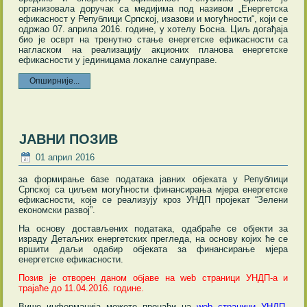
организовала доручак са медијима под називом „Енергетска
ефикасност у Републици Српској, изазови и могућности“, који се
одржао 07. априла 2016. године, у хотелу Босна. Циљ догађаја
био је осврт на тренутно стање енергетске ефикасности са
нагласком на реализацију акционих планова енергетске
ефикасности у јединицама локалне самуправе.
Опширније...
ЈАВНИ ПОЗИВ
01 април 2016
за формирање базе података јавних објеката у Републици
Српској са циљем могућности финансирања мјера енергетске
ефикасности, које се реализују кроз УНДП пројекат “Зелени
економски развој”.
На основу достављених података, одабраће се објекти за
израду Детаљних енергетских прегледа, на основу којих ће се
вршити даљи одабир објеката за финансирање мјера
енергетске ефикасности.
Позив је отворен даном објаве на web страници УНДП-а и
трајаће до 11.04.2016. године.
Више информација можете пронаћи на
web страници УНДП-