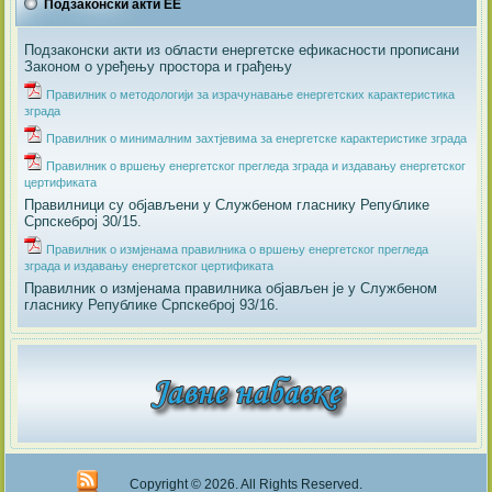
Подзаконски акти ЕЕ
Подзаконски акти из области енергетске ефикасности прописани
Законом о уређењу простора и грађењу
Правилник о методологији за израчунавање енергетских карактеристика
зграда
Правилник о минималним захтјевима за енергетске карактеристике зграда
Правилник о вршењу енергетског прегледа зграда и издавању енергетског
цертификата
Правилници су објављени у Службеном гласнику Републике
Српскеброј 30/15.
Правилник о измјенама правилника о вршењу енергетског прегледа
зграда и издавању енергетског цертификата
Правилник о измјенама правилника објављен је у Службеном
гласнику Републике Српскеброј 93/16.
Copyright © 2026. All Rights Reserved.