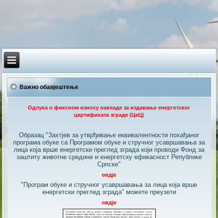
Важно обавјештење
Одлука о фиксном износу накнаде за издавање енергетског
цертификата зграде (ЦеЦ)
Образац "Захтјев за утврђивање еквивалентности похађаног
програма обуке са Програмом обуке и стручног усавршавања за
лица која врше енергетски преглед зграда који проводи Фонд за
заштиту животне средине и енергетску ефикасност Републике
Српске"
овдје
"Програм обуке и стручног усавршавања за лица која врше
енергетски преглед зграда" можете преузети
овдје