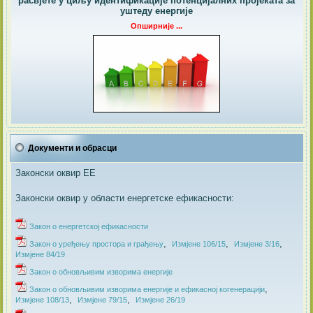
расвјете у циљу идентификације потенцијалних пројеката за
уштеду енергије
Опширније ...
Документи и обрасци
Законски оквир ЕЕ
Законски оквир у области енергетске ефикасности:
Закон о енергетској ефикасности
,
,
,
Закон о уређењу простора и грађењу
Измјене 106/15
Измјене 3/16
Измјене 84/19
​Закон о обновљивим изворима енергије
,
​Закон о обновљивим изворима енергије и ефикасној когенерацији
,
,
Измјене 108/13
Измјене 79/15
Измјене 26/19