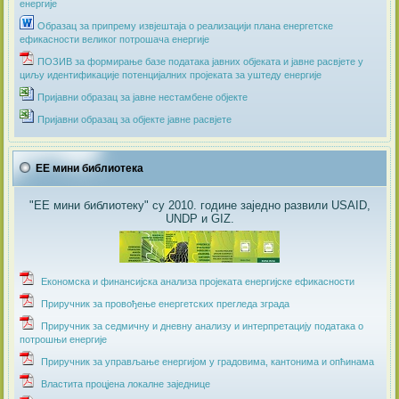
енергије
Образац за припрему извјештаја о реализацији плана енергетске
ефикасности великог потрошача енергије
ПОЗИВ за формирање базе података јавних објеката и јавне расвјете у
циљу идентификације потенцијалних пројеката за уштеду енергије
Пријавни образац за јавне нестамбене објекте
Пријавни образац за објекте јавне расвјете
ЕЕ мини библиотека
"ЕЕ мини библиотеку" су 2010. године заједно развили USAID,
UNDP и GIZ.
Економска и финансијска анализа пројеката енергијске ефикасности
Приручник за провођење енергетских прегледа зграда
Приручник за седмичну и дневну анализу и интерпретацију података о
потрошњи енергије
Приручник за управљање енергијом у градовима, кантонима и опћинама
Властита процјена локалне заједнице