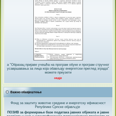
а "Образац пријаве учешћа на програм обуке и програм стручног
усавршавања за лица која обављају енергетски преглед зграда"
можете преузети
овдје
Важно обавјештење
Фонд за заштиту животне средине и енергетску ефикасност
Републике Српске објављује
ПОЗИВ за формирање базе података јавних објеката и јавне