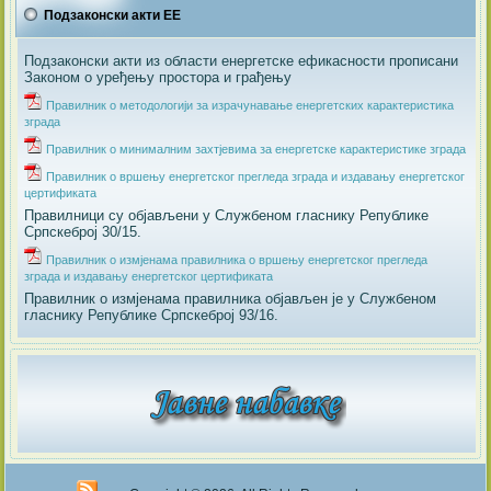
Подзаконски акти ЕЕ
Подзаконски акти из области енергетске ефикасности прописани
Законом о уређењу простора и грађењу
Правилник о методологији за израчунавање енергетских карактеристика
зграда
Правилник о минималним захтјевима за енергетске карактеристике зграда
Правилник о вршењу енергетског прегледа зграда и издавању енергетског
цертификата
Правилници су објављени у Службеном гласнику Републике
Српскеброј 30/15.
Правилник о измјенама правилника о вршењу енергетског прегледа
зграда и издавању енергетског цертификата
Правилник о измјенама правилника објављен је у Службеном
гласнику Републике Српскеброј 93/16.