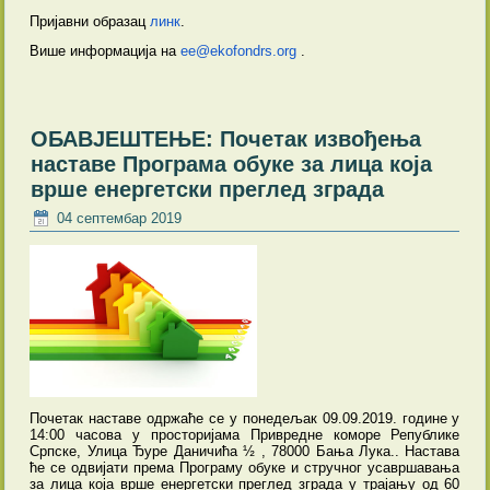
Пријавни образац
линк
.
Више информација на
ee@ekofondrs.org
.
ОБАВЈЕШТЕЊЕ: Почетак извођења
наставе Програма обуке за лица која
врше енергетски преглед зграда
04 септембар 2019
Почетак наставе одржаће се у понедељак 09.09.2019. године у
14:00 часова у просторијама Привредне коморе Републике
Српске, Улица Ђуре Даничића ½ , 78000 Бања Лука.. Настава
ће се одвијати према Програму обуке и стручног усавршавања
за лица која врше енергетски преглед зграда у трајању од 60