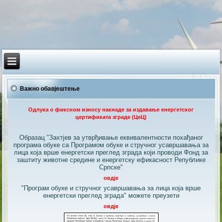
Важно обавјештење
Одлука о фиксном износу накнаде за издавање енергетског
цертификата зграде (ЦеЦ)
Образац "Захтјев за утврђивање еквивалентности похађаног
програма обуке са Програмом обуке и стручног усавршавања за
лица која врше енергетски преглед зграда који проводи Фонд за
заштиту животне средине и енергетску ефикасност Републике
Српске"
овдје
"Програм обуке и стручног усавршавања за лица која врше
енергетски преглед зграда" можете преузети
овдје