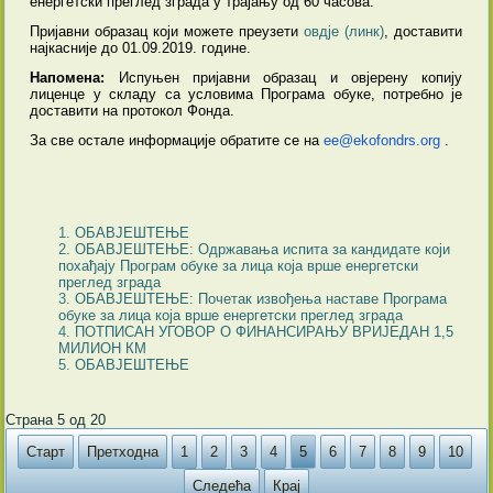
енергетски преглед зграда у трајању од 60 часова.
Пријавни образац који можете преузети
овдје (линк)
, доставити
најкасније до 01.09.2019. године.
Напомена:
Испуњен пријавни образац и овјерену копију
лиценце у складу са условима Програма обуке, потребно је
доставити на протокол Фонда.
За све остале информације обратите се на
ee@ekofondrs.org
.
ОБАВЈЕШТЕЊЕ
ОБАВЈЕШТЕЊЕ: Oдржавања испита за кандидате који
похађају Програм обуке за лица која врше енергетски
преглед зграда
ОБАВЈЕШТЕЊЕ: Почетак извођења наставе Програма
обуке за лица која врше енергетски преглед зграда
ПОТПИСАН УГОВОР О ФИНАНСИРАЊУ ВРИЈЕДАН 1,5
МИЛИОН КМ
ОБАВЈЕШТЕЊЕ
Страна 5 од 20
Старт
Претходна
1
2
3
4
5
6
7
8
9
10
Следећа
Крај