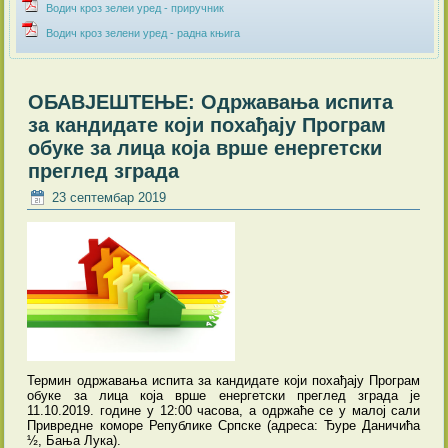
Водич кроз зелеи уред - приручник
Водич кроз зелени уред - радна књига
ОБАВЈЕШТЕЊЕ: Oдржавања испита
за кандидате који похађају Програм
обуке за лица која врше енергетски
преглед зграда
23 септембар 2019
Термин одржавања испита за кандидате који похађају Програм
обуке за лица која врше енергетски преглед зграда је
11.10.2019. године у 12:00 часова, а одржаће се у малој сали
Привредне коморе Републике Српске (адреса: Ђуре Даничића
½, Бања Лука).