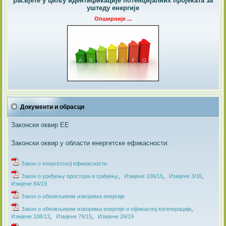
расвјете у циљу идентификације потенцијалних пројеката за
уштеду енергије
Опширније ...
Документи и обрасци
Законски оквир ЕЕ
Законски оквир у области енергетске ефикасности:
Закон о енергетској ефикасности
,
,
,
Закон о уређењу простора и грађењу
Измјене 106/15
Измјене 3/16
Измјене 84/19
​Закон о обновљивим изворима енергије
,
​Закон о обновљивим изворима енергије и ефикасној когенерацији
,
,
Измјене 108/13
Измјене 79/15
Измјене 26/19