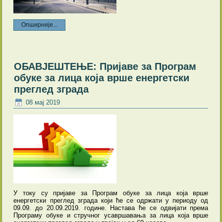
Опширније...
ОБАВЈЕШТЕЊЕ: Пријаве за Програм
обуке за лица која врше енергетски
преглед зграда
08 мај 2019
У току су пријаве за Програм обуке за лица која врше
енергетски преглед зграда који ће се одржати у периоду од
09.09. до 20.09.2019. године. Настава ће се одвијати према
Програму обуке и стручног усавршавања за лица која врше