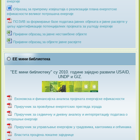
енергије
Образац за припрему извјештаја о реализацији плана енергетске
ефикасности великог потрошача енергије
ПОЗИВ за формирање базе података јавних објеката и јавне расвјете у
циљу идентификације потенцијалних пројеката за уштеду енергије
Пријавни образац за јавне нестамбене објекте
Пријавни образац за објекте јавне расвјете
ЕЕ мини библиотека
"ЕЕ мини библиотеку" су 2010. године заједно развили USAID,
UNDP и GIZ.
Економска и финансијска анализа пројеката енергијске ефикасности
Приручник за провођење енергетских прегледа зграда
Приручник за седмичну и дневну анализу и интерпретацију података о
потрошњи енергије
Приручник за управљање енергијом у градовима, кантонима и опћинама
Властита процјена локалне заједнице