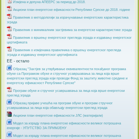
Измјена и допуна АПЕЕРС за период до 2018.
Акциони план енергетске ефикасности Републике Српске до 2018. године
Правилник о методологији за израчунавање енергетских карактеристика
зграда
Правилник о минималним захтјевима за енергетске карактеристике зграда
Правилник о вршењу енергетског прегледа зграда и издавању енергетског
цертификата
Правилник о измјенама правилника о вршењу енергетског прегледа
зграда и издавању енергетског цертификата
ЕЕ - остало
Образац "Захтјев за утврђивање еквивалентности похађаног програма
обуке са Програмом обуке и стручног усавршавања за лица која врше
енергетски преглед зграда који проводи Фонд за заштиту животне средине и
енергетску ефикасност Републике Српске"
Програм обуке и стручног усавршавања за лица која врше енергетски
преглед зграда
Образац пријаве учешћа на програм обуке и програм стручног
усавршавања за лица која обављају енергетски преглед зграда
Акциони план енергетске ефикасности ЈЛС (материјали)
​Модел за израду плана енергетске ефикасности великог потрошача
енергије - УПУТСТВО ЗА ПРИМЈЕНУ
Модел за израду плана енергетске ефикасности великог потрошача