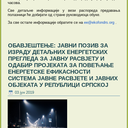
часова.
Све детаљне информације у вези распореда предавања
полазници ће добијати од стране руководиоца обуке.
За све остале информације обратите се на
ee@ekofondrs.org
.
ОБАВЈЕШТЕЊЕ: ЈАВНИ ПОЗИВ ЗА
ИЗРАДУ ДЕТАЉНИХ ЕНЕРГЕТСКИХ
ПРЕГЛЕДА ЗА ЈАВНУ РАСВЈЕТУ И
ОДАБИР ПРОЈЕКАТА ЗА ПОВЕЋАЊЕ
ЕНЕРГЕТСКЕ ЕФИКАСНОСТИ
СИСТЕМА ЈАВНЕ РАСВЈЕТЕ И ЈАВНИХ
ОБЈЕКАТА У РЕПУБЛИЦИ СРПСКОЈ
03 јун 2019