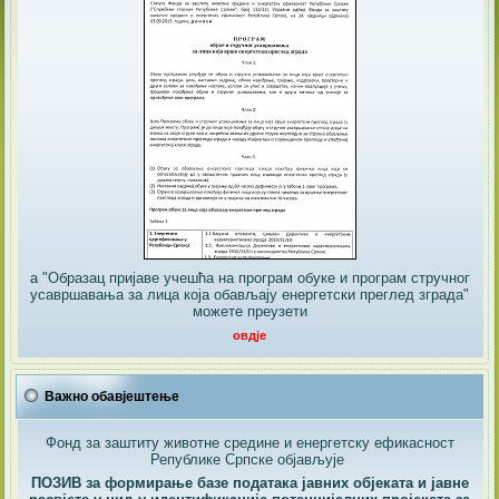
а "Образац пријаве учешћа на програм обуке и програм стручног
усавршавања за лица која обављају енергетски преглед зграда"
можете преузети
овдје
Важно обавјештење
Фонд за заштиту животне средине и енергетску ефикасност
Републике Српске објављује
ПОЗИВ за формирање базе података јавних објеката и јавне