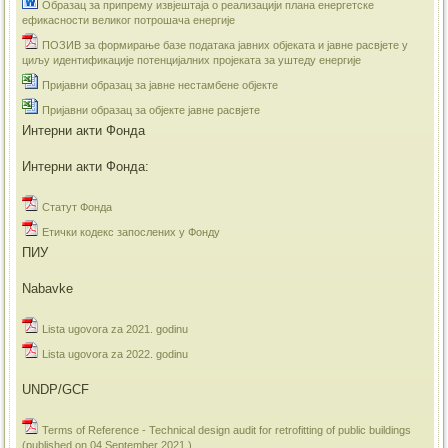
Образац за припрему извјештаја о реализацији плана енергетске
ефикасности великог потрошача енергије
ПОЗИВ за формирање базе података јавних објеката и јавне расвјете у
циљу идентификације потенцијалних пројеката за уштеду енергије
Пријавни образац за јавне нестамбене објекте
Пријавни образац за објекте јавне расвјете
Интерни акти Фонда
Интерни акти Фонда:
Статут Фонда
Етички кодекс запослених у Фонду
ПИУ
Nabavke
Lista ugovora za 2021. godinu
Lista ugovora za 2022. godinu
UNDP/GCF
Terms of Reference - Technical design audit for retrofitting of public buildings
(published on 04 September 2021.)