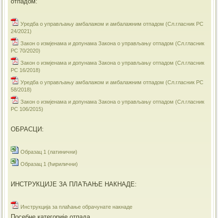
отпадом:
Уредба о управљању амбалажом и амбалажним отпадом (Сл.гласник РС
24/2021)
Закон о измјенама и допунама Закона о управљању отпадом (Сл.гласник
РС 70/2020)
Закон о измјенама и допунама Закона о управљању отпадом (Сл.гласник
РС 16/2018)
Уредба о управљању амбалажом и амбалажним отпадом (Сл.гласник РС
58/2018)
Закон о измјенама и допунама Закона о управљању отпадом (Сл.гласник
РС 106/2015)
ОБРАСЦИ:
Образац 1 (латинични)
Образац 1 (ћирилични)
ИНСТРУКЦИЈЕ ЗА ПЛАЋАЊЕ НАКНАДЕ:
Инструкција за плаћање обрачунате накнаде
Посебне категорије отпада