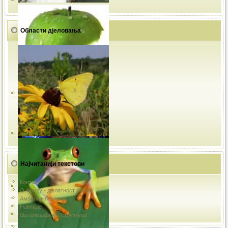
Области дјеловања
Најчитанији текстови
Контакт
О Фонду - дјелатност Фонда
Амбалажни отпад
Накнаде
Организациона структура