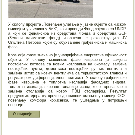
У склопу пројекта „Повећање улагања у јавне објекте са ниском
емисијом угљеника у БиХ”, који проводи Фонд заједно са UNDP,
а који се финансира из средстава Фонда и средстава GCF
(Зелени климатски фонд) извршена је реконструкција ЈУ
Општина Петрово којом су обухваћене грађевинска и машинска
фаза.
Кроз обје фазе значајно је унапријеђена енергетска ефикасност
објекта. У склопу машинске фазе извршена је замјена
постојећих котлова са новим котловима на биомасу, замјена
постојећих пумпи, демонтажа постојећих ручних вентила и
замјена истих са новим вентилима са термостатском главом и
регулатором диференцијалног притиска. У склопу грађевинске
фазе извршена је топлотна изолација фасадних зидова,
топлотна изолација кровне таванице испод косог крова као и
замјена столарије са новом ПВЦ столаријом. Резултат
предузетих мјера дугорочно доприноси смањењу емисије CO2,
повећању комфора корисника, те уштедама у потрошњи
енергије.
Опширније...