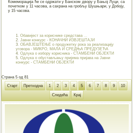
Комеморација ће се одржати у Банском двору у Бањој Луци, са
почетком у 11 часова, а сахрана на гробљу Шушњари, у Добоју,
у 15 часова.
Обавијест за кориснике средстава ...
Јавни конкурс - КОНАЧНИ ИЗВЈЕШТАЈИ
ОБАВЈЕШТЕЊЕ о продужетку рока за реализацију
уговора - МИКРО, МАЛА И СРЕДЊА ПРЕДУЗЕЋА
Одлука о избору корисника - СТАМБЕНИ ОБЈЕКТИ
Одлука о обустављању пријема пријава на Јавни
конкурс - СТАМБЕНИ ОБЈЕКТИ
Страна 5 од 81
Старт
Претходна
1
2
3
4
5
6
7
8
9
10
Следећа
Крај