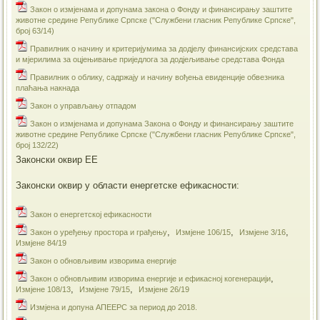
Закон о измјенама и допунама закона о Фонду и финансирању заштите
животне средине Републике Српске ("Службени гласник Републике Српске",
број 63/14)
Правилник о начину и критеријумима за додјелу финансијских средстава
и мјерилима за оцјењивање приједлога за додјељивање средстава Фонда
Правилник о облику, садржају и начину вођења евиденције обвезника
плаћања накнада
Закон о управљању отпадом
Закон о измјенама и допунама Закона о Фонду и финансирању заштите
животне средине Републике Српске ("Службени гласник Републике Српске",
број 132/22)
Законски оквир ЕЕ
Законски оквир у области енергетске ефикасности:
Закон о енергетској ефикасности
,
,
,
Закон о уређењу простора и грађењу
Измјене 106/15
Измјене 3/16
Измјене 84/19
​Закон о обновљивим изворима енергије
,
​Закон о обновљивим изворима енергије и ефикасној когенерацији
,
,
Измјене 108/13
Измјене 79/15
Измјене 26/19
Измјена и допуна АПЕЕРС за период до 2018.