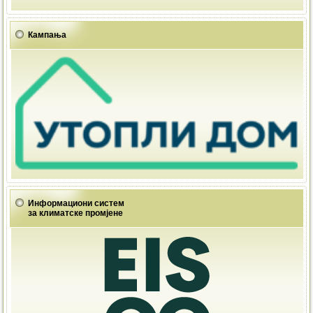
Кампања
Информациони систем
за климатске промјене