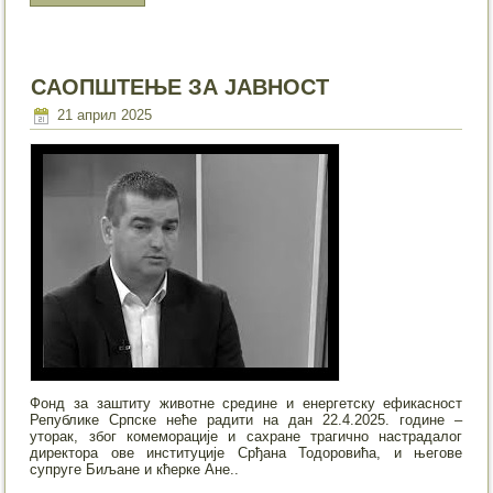
САОПШТЕЊЕ ЗА ЈАВНОСТ
21 април 2025
Фонд за заштиту животне средине и енергетску ефикасност
Републике Српске неће радити на дан 22.4.2025. године –
уторак, због комеморације и сахране трагично настрадалог
директора ове институције Срђана Тодоровића, и његове
супруге Биљане и кћерке Ане..