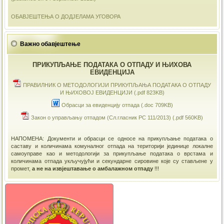
ОБАВЈЕШТЕЊА О ДОДЈЕЛАМА УГОВОРА
Важно обавјештење
ПРИКУПЉАЊЕ ПОДАТАКА О ОТПАДУ И ЊИХОВА
ЕВИДЕНЦИЈА
ПРАВИЛНИК О МЕТОДОЛОГИЈИ ПРИКУПЉАЊА ПОДАТАКА О ОТПАДУ
И ЊИХОВОЈ ЕВИДЕНЦИЈИ (.pdf 823KB)
Обрасци за евиденцију отпада (.doc 709KB)
Закон о управљању отпадом (Сл.гласник РС 111/2013) (.pdf 560KB)
НАПОМЕНА: Документи и обрасци се односе на прикупљање података о
саставу и количинама комуналног отпада на територији јединице локалне
самоуправе као и методологији за прикупљање података о врстама и
количинама отпада укључујући и секундарне сировине које су стављене у
промет,
а не на извјештавање о амбалажном отпаду
!!!