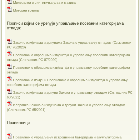
Минерална и синтетичка уља и мазива
Моторна возила
Прописи којим се уређује управљање посебним категоријама
отпада:
Закон о измјенама и допунама Закона о управљању отпадом (Сл.гласник
РС 70/2020)
Правилник о обрасцима извјештаја о управљању посебним категоријама
отпада (Сл.гласник РС 87/2020)
Правилник о обрасцима извјештаја о управљању посебним категоријама
отпада
Правилник о измјени Правилника о обрасцима извјештаја о управљању
посебним категоријама отпада
Закон о измјенама и допуни Закона о управљању отпадом (Сл.гласник РС
63/2021)
Исправка Закона о измјенама и допуни Закона о управљању отпадом
(Сл.гласник РС 65/2021)
Правилници:
Правилник о управљању истрошеним батеријама и акумулаторима