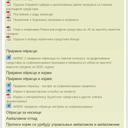
Одлука Управног одбора о расписивању јавног конкурса са планом
расподјеле средстава
Пословник о раду комисије
Правилник о бодовању програма и пројеката
План о измјенама Плана расподјеле средстава по ЈК за заштиту животне
средине
Одлука о избору корисника средстава Фонда
Пријавни обрасци:
АНЕКС 1 пријавних образаца по Јавном конкурсу за додјељивање
средстава за суфинансирање програма и пројеката из области заштите
животне средине за 2025. годину
Пријавни обрасци и изјаве
Пријавни обрасци и изјаве:
Пријавни образац - захтјев за суфинансирање пројеката
Изјава о финансијском учешћу на пројекту
Изјава о некоришћењу буџетских средстава и других извора
финансирања
АНЕКС пријавног обрасца захтјева за суфинансирање
Обрасци за носиоце
Амбалажни отпад
Прописи којим се уређују управљање амбалажом и амбалажним