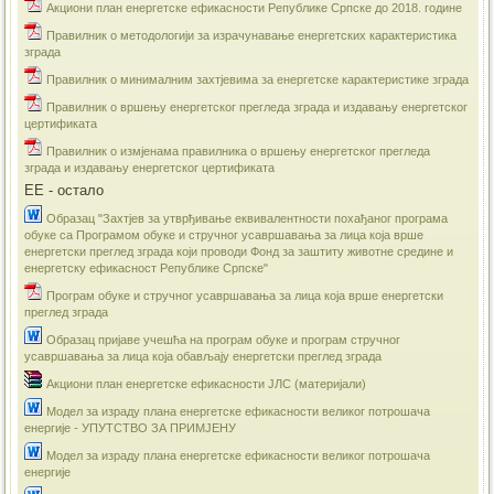
Акциони план енергетске ефикасности Републике Српске до 2018. године
Правилник о методологији за израчунавање енергетских карактеристика
зграда
Правилник о минималним захтјевима за енергетске карактеристике зграда
Правилник о вршењу енергетског прегледа зграда и издавању енергетског
цертификата
Правилник о измјенама правилника о вршењу енергетског прегледа
зграда и издавању енергетског цертификата
ЕЕ - остало
Образац "Захтјев за утврђивање еквивалентности похађаног програма
обуке са Програмом обуке и стручног усавршавања за лица која врше
енергетски преглед зграда који проводи Фонд за заштиту животне средине и
енергетску ефикасност Републике Српске"
Програм обуке и стручног усавршавања за лица која врше енергетски
преглед зграда
Образац пријаве учешћа на програм обуке и програм стручног
усавршавања за лица која обављају енергетски преглед зграда
Акциони план енергетске ефикасности ЈЛС (материјали)
​Модел за израду плана енергетске ефикасности великог потрошача
енергије - УПУТСТВО ЗА ПРИМЈЕНУ
Модел за израду плана енергетске ефикасности великог потрошача
енергије