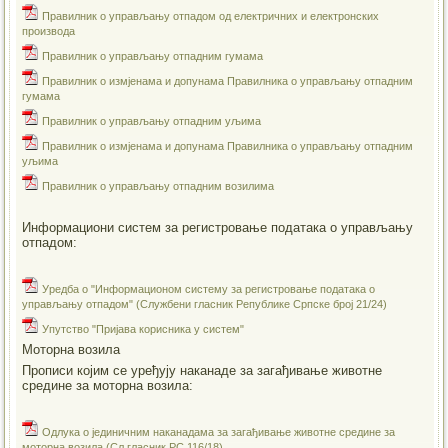
Правилник о управљању отпадом од електричних и електронских
производа
Правилник о управљању отпадним гумама
Правилник о измјенама и допунама Правилника о управљању отпадним
гумама
Правилник о управљању отпадним уљима
Правилник о измјенама и допунама Правилника о управљању отпадним
уљима
Правилник о управљању отпадним возилима
Информациони систем за регистровање података о управљању
отпадом:
Уредба о "Информационом систему за регистровање података о
управљању отпадом" (Службени гласник Републике Српске број 21/24)
Упутство "Пријава корисника у систем"
Моторна возила
Прописи којим се уређују наканаде за загађивање животне
средине за моторна возила:
Одлука о јединичним наканадама за загађивање животне средине за
моторна возила (Сл.гласник РС 116/18)