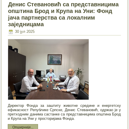
Денис Стевановић са представницима
општина Брод и Крупа на Уни: Фонд
јача партнерства са локалним
заједницама
30 јул 2025
Директор Фонда за заштиту животне средине и енергетску
ефикасност Републике Српске, Денис Стевановић, одржао је у
претходним данима састанке са представницима општина Брод
и Крупа на Уни у просторијама Фонда.
Опширније...