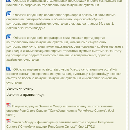
Образац о евиденцији стационарних производа и опреме који садрже три
или више килограма контролисаних или замјенских супстанци
Образац евиденције овлашћеног сервисера о врстама и количинама
сакупљених, употријебљених и обновљених, односно обрађених
контролисаних или замјенских супстанци у складу са чланом 54. став 1.
Закона о заштити ваздуха
Образац евиденције оператера о количинама и врсти додатих
контролисаних или замјенских супстанци, количинама сакупљених
контролисаних супстанци током одржавања, сервисирања и крајњег одлагања
расхладне и климатизационе опреме, топлотних пумпи и система за заштиту
од пожара које садрже 3 килограма или више контролисаних, односно
замјенских супстанци
Образац годишњег извјештаја о увозу/извозу супстанци које оштећују
озонски омотач (контролисаних супстанци), супстанци које оштећују озонски
омотач за посебне намјене, замјенских супстанци и мјешавина замјенских
супстанци
Законски оквир
Закони и правилници:
Измјенe и допуне Закона о Фонду и финансирању заштите животне
средине Републике Српске ("Службени гласник Републике Српске", број
90/16)
Закон о Фонду и финансирању заштите животне средине Републике
Српске ("Службени гласник Републике Српске", број 117/11)