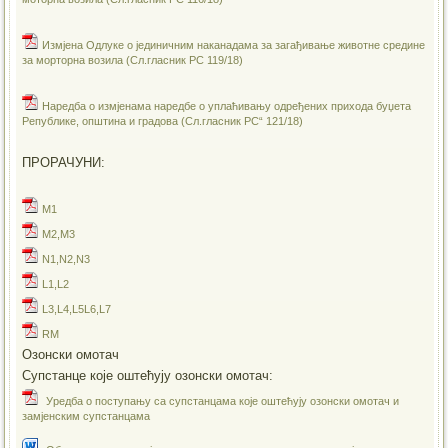
Измјена Одлуке о јединичним наканадама за загађивање животне средине
за морторна возила (Сл.гласник РС 119/18)
Наредба о измјенама наредбе о уплаћивању одређених прихода буџета
Републике, општина и градова (Сл.гласник РС“ 121/18)
ПРОРАЧУНИ:
M1
M2,M3
N1,N2,N3
L1,L2
L3,L4,L5L6,L7
RM
Озонски омотач
Супстанце које оштећују озонски омотач:
Уредба о поступању са супстанцама које оштећују озонски омотач и
замјенским супстанцама