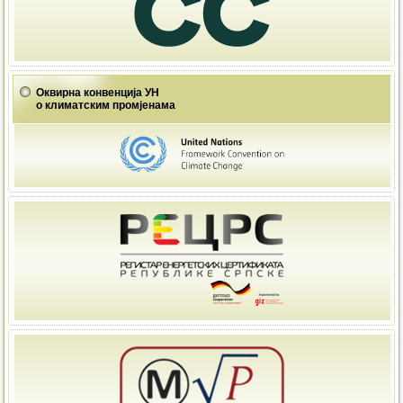
Оквирна конвенција УН
о климатским промјенама