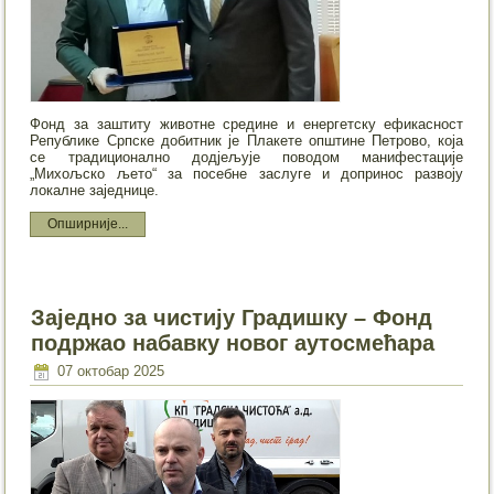
Фонд за заштиту животне средине и енергетску ефикасност
Републике Српске добитник је Плакете општине Петрово, која
се традиционално додјељује поводом манифестације
„Михољско љето“ за посебне заслуге и допринос развоју
локалне заједнице.
Опширније...
Заједно за чистију Градишку – Фонд
подржао набавку новог аутосмећара
07 октобар 2025