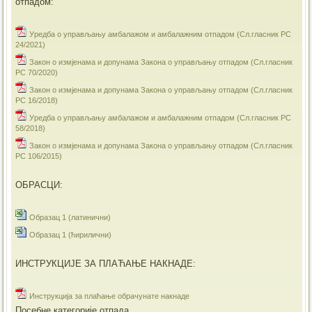
отпадом:
Уредба о управљању амбалажом и амбалажним отпадом (Сл.гласник РС
24/2021)
Закон о измјенама и допунама Закона о управљању отпадом (Сл.гласник
РС 70/2020)
Закон о измјенама и допунама Закона о управљању отпадом (Сл.гласник
РС 16/2018)
Уредба о управљању амбалажом и амбалажним отпадом (Сл.гласник РС
58/2018)
Закон о измјенама и допунама Закона о управљању отпадом (Сл.гласник
РС 106/2015)
ОБРАСЦИ:
Образац 1 (латинични)
Образац 1 (ћирилични)
ИНСТРУКЦИЈЕ ЗА ПЛАЋАЊЕ НАКНАДЕ:
Инструкција за плаћање обрачунате накнаде
Посебне категорије отпада