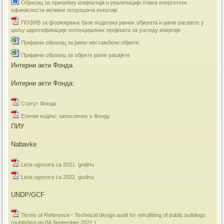
Образац за припрему извјештаја о реализацији плана енергетске
ефикасности великог потрошача енергије
ПОЗИВ за формирање базе података јавних објеката и јавне расвјете у
циљу идентификације потенцијалних пројеката за уштеду енергије
Пријавни образац за јавне нестамбене објекте
Пријавни образац за објекте јавне расвјете
Интерни акти Фонда
Интерни акти Фонда:
Статут Фонда
Етички кодекс запослених у Фонду
ПИУ
Nabavke
Lista ugovora za 2021. godinu
Lista ugovora za 2022. godinu
UNDP/GCF
Terms of Reference - Technical design audit for retrofitting of public buildings
(published on 04 September 2021.)