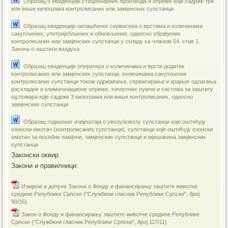
Образац о евиденцији стационарних производа и опреме који садрже три
или више килограма контролисаних или замјенских супстанци
Образац евиденције овлашћеног сервисера о врстама и количинама
сакупљених, употријебљених и обновљених, односно обрађених
контролисаних или замјенских супстанци у складу са чланом 54. став 1.
Закона о заштити ваздуха
Образац евиденције оператера о количинама и врсти додатих
контролисаних или замјенских супстанци, количинама сакупљених
контролисаних супстанци током одржавања, сервисирања и крајњег одлагања
расхладне и климатизационе опреме, топлотних пумпи и система за заштиту
од пожара које садрже 3 килограма или више контролисаних, односно
замјенских супстанци
Образац годишњег извјештаја о увозу/извозу супстанци које оштећују
озонски омотач (контролисаних супстанци), супстанци које оштећују озонски
омотач за посебне намјене, замјенских супстанци и мјешавина замјенских
супстанци
Законски оквир
Закони и правилници:
Измјенe и допуне Закона о Фонду и финансирању заштите животне
средине Републике Српске ("Службени гласник Републике Српске", број
90/16)
Закон о Фонду и финансирању заштите животне средине Републике
Српске ("Службени гласник Републике Српске", број 117/11)