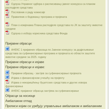
Одлука Управног одбора о расписивању јавног конкурса са планом
расподјеле средстава
Пословник о раду комисије
Правилник о бодовању програма и пројеката
План о измјенама Плана расподјеле средстава по ЈК за заштиту животне
средине
Одлука о избору корисника средстава Фонда
Пријавни обрасци:
АНЕКС 1 пријавних образаца по Јавном конкурсу за додјељивање
средстава за суфинансирање програма и пројеката из области заштите
животне средине за 2025. годину
Пријавни обрасци и изјаве
Пријавни обрасци и изјаве:
Пријавни образац - захтјев за суфинансирање пројеката
Изјава о финансијском учешћу на пројекту
Изјава о некоришћењу буџетских средстава и других извора
финансирања
АНЕКС пријавног обрасца захтјева за суфинансирање
Обрасци за носиоце
Амбалажни отпад
Прописи којим се уређују управљање амбалажом и амбалажним