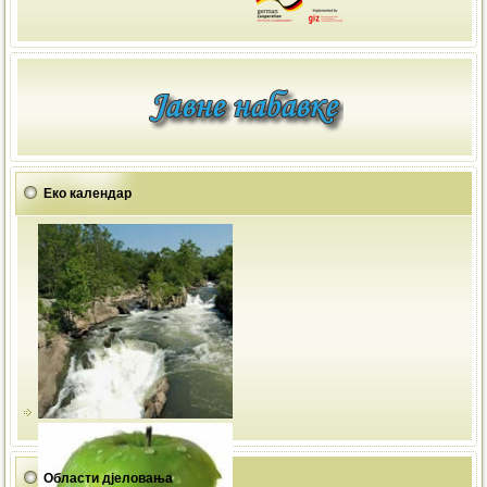
Еко календар
Области дјеловања