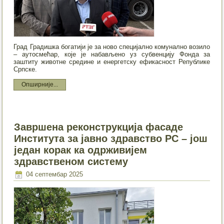
Град Градишка богатији је за ново специјално комунално возило
– аутосмећар, које је набављено уз субвенцију Фонда за
заштиту животне средине и енергетску ефикасност Републике
Српске.
Опширније...
Завршена реконструкција фасаде
Института за јавно здравство РС – још
један корак ка одрживијем
здравственом систему
04 септембар 2025