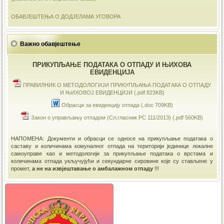
ОБАВЈЕШТЕЊА О ДОДЈЕЛАМА УГОВОРА
Важно обавјештење
ПРИКУПЉАЊЕ ПОДАТАКА О ОТПАДУ И ЊИХОВА
ЕВИДЕНЦИЈА
ПРАВИЛНИК О МЕТОДОЛОГИЈИ ПРИКУПЉАЊА ПОДАТАКА О ОТПАДУ
И ЊИХОВОЈ ЕВИДЕНЦИЈИ (.pdf 823KB)
Обрасци за евиденцију отпада (.doc 709KB)
Закон о управљању отпадом (Сл.гласник РС 111/2013) (.pdf 560KB)
НАПОМЕНА: Документи и обрасци се односе на прикупљање података о
саставу и количинама комуналног отпада на територији јединице локалне
самоуправе као и методологији за прикупљање података о врстама и
количинама отпада укључујући и секундарне сировине које су стављене у
промет,
а не на извјештавање о амбалажном отпаду
!!!