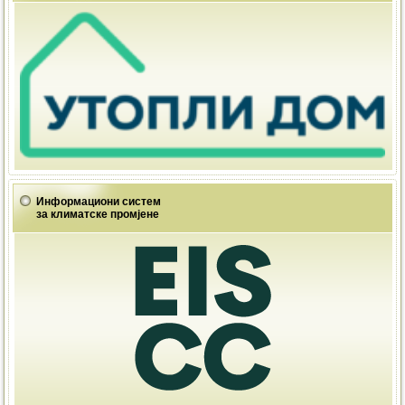
Информациони систем
за климатске промјене