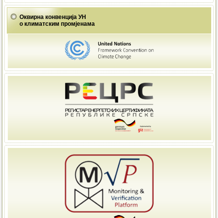
Оквирна конвенција УН
о климатским промјенама