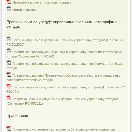
Минерална и синтетичка уља и мазива
Моторна возила
Прописи којим се уређује управљање посебним категоријама
отпада:
Закон о измјенама и допунама Закона о управљању отпадом (Сл.гласник
РС 70/2020)
Правилник о обрасцима извјештаја о управљању посебним категоријама
отпада (Сл.гласник РС 87/2020)
Правилник о обрасцима извјештаја о управљању посебним категоријама
отпада
Правилник о измјени Правилника о обрасцима извјештаја о управљању
посебним категоријама отпада
Закон о измјенама и допуни Закона о управљању отпадом (Сл.гласник РС
63/2021)
Исправка Закона о измјенама и допуни Закона о управљању отпадом
(Сл.гласник РС 65/2021)
Правилници:
Правилник о управљању истрошеним батеријама и акумулаторима