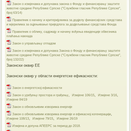
Закон о измјенама и допунама закона о Фонду и финансирању заштите
животне средине Републике Српске ("Службени гласник Републике Српске",
број 63/14)
Правилник о начину и критеријумима за додјелу финансијских средстава
и мјерилима за оцјењивање приједлога за додјељивање средстава Фонда
Правилник о облику, садржају и начину вођења евиденције обвезника
плаћања накнада
Закон о управљању отпадом
Закон о измјенама и допунама Закона о Фонду и финансирању заштите
животне средине Републике Српске ("Службени гласник Републике Српске",
број 132/22)
Законски оквир ЕЕ
Законски оквир у области енергетске ефикасности:
Закон о енергетској ефикасности
,
,
,
Закон о уређењу простора и грађењу
Измјене 106/15
Измјене 3/16
Измјене 84/19
​Закон о обновљивим изворима енергије
,
​Закон о обновљивим изворима енергије и ефикасној когенерацији
,
,
Измјене 108/13
Измјене 79/15
Измјене 26/19
Измјена и допуна АПЕЕРС за период до 2018.