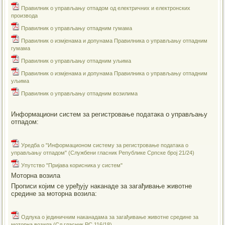
Правилник о управљању отпадом од електричних и електронских
производа
Правилник о управљању отпадним гумама
Правилник о измјенама и допунама Правилника о управљању отпадним
гумама
Правилник о управљању отпадним уљима
Правилник о измјенама и допунама Правилника о управљању отпадним
уљима
Правилник о управљању отпадним возилима
Информациони систем за регистровање података о управљању
отпадом:
Уредба о "Информационом систему за регистровање података о
управљању отпадом" (Службени гласник Републике Српске број 21/24)
Упутство "Пријава корисника у систем"
Моторна возила
Прописи којим се уређују наканаде за загађивање животне
средине за моторна возила:
Одлука о јединичним наканадама за загађивање животне средине за
моторна возила (Сл.гласник РС 116/18)