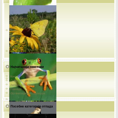
Најчитанији текстови
Контакт
О Фонду - дјелатност Фонда
Амбалажни отпад
Накнаде
Организациона структура
Посебне категорије отпада