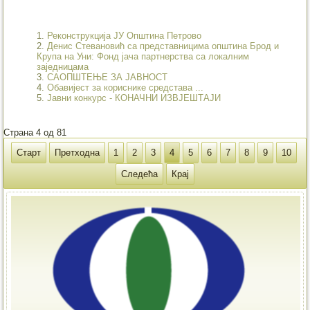
Реконструкција ЈУ Општина Петрово
Денис Стевановић са представницима општина Брод и
Крупа на Уни: Фонд јача партнерства са локалним
заједницама
САОПШТЕЊЕ ЗА ЈАВНОСТ
Обавијест за кориснике средстава ...
Јавни конкурс - КОНАЧНИ ИЗВЈЕШТАЈИ
Страна 4 од 81
Старт
Претходна
1
2
3
4
5
6
7
8
9
10
Следећа
Крај