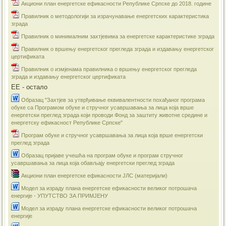
Акциони план енергетске ефикасности Републике Српске до 2018. године
Правилник о методологији за израчунавање енергетских карактеристика
зграда
Правилник о минималним захтјевима за енергетске карактеристике зграда
Правилник о вршењу енергетског прегледа зграда и издавању енергетског
цертификата
Правилник о измјенама правилника о вршењу енергетског прегледа
зграда и издавању енергетског цертификата
ЕЕ - остало
Образац "Захтјев за утврђивање еквивалентности похађаног програма
обуке са Програмом обуке и стручног усавршавања за лица која врше
енергетски преглед зграда који проводи Фонд за заштиту животне средине и
енергетску ефикасност Републике Српске"
Програм обуке и стручног усавршавања за лица која врше енергетски
преглед зграда
Образац пријаве учешћа на програм обуке и програм стручног
усавршавања за лица која обављају енергетски преглед зграда
Акциони план енергетске ефикасности ЈЛС (материјали)
​Модел за израду плана енергетске ефикасности великог потрошача
енергије - УПУТСТВО ЗА ПРИМЈЕНУ
Модел за израду плана енергетске ефикасности великог потрошача
енергије