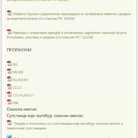
Измјена Одлуке о јединичним наканадама за загађивање животне средине
за морторна возила (Сл.гласник РС 119/18)
Наредба о измјенама наредбе о уплаћивању одређених прихода буџета
Републике, општина и градова (Сл.гласник РС“ 121/18)
ПРОРАЧУНИ:
M1
M2,M3
N1,N2,N3
L1,L2
L3,L4,L5L6,L7
RM
Озонски омотач
Супстанце које оштећују озонски омотач:
Уредба о поступању са супстанцама које оштећују озонски омотач и
замјенским супстанцама