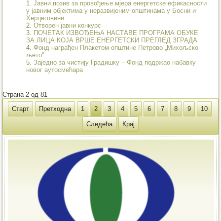
Јавни позив за провођење мјера енергетске ефикасности
у јавним објектима у неразвијеним општинама у Босни и
Херцеговини
Отворен јавни конкурс
ПОЧЕТАК ИЗВОЂЕЊА НАСТАВЕ ПРОГРАМА ОБУКЕ
ЗА ЛИЦА КОЈА ВРШЕ ЕНЕРГЕТСКИ ПРЕГЛЕД ЗГРАДА
Фонд награђен Плакетом општине Петрово „Михољско
љето“
Заједно за чистију Градишку – Фонд подржао набавку
новог аутосмећара
Страна 2 од 81
Старт
Претходна
1
2
3
4
5
6
7
8
9
10
Следећа
Крај