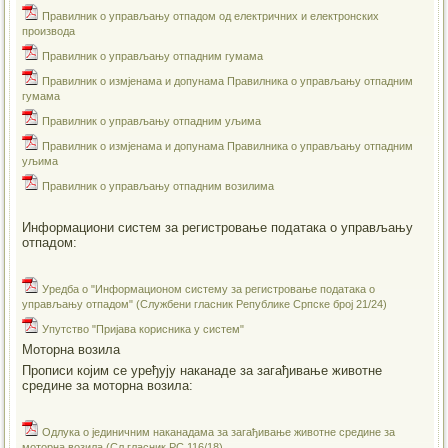
Правилник о управљању отпадом од електричних и електронских
производа
Правилник о управљању отпадним гумама
Правилник о измјенама и допунама Правилника о управљању отпадним
гумама
Правилник о управљању отпадним уљима
Правилник о измјенама и допунама Правилника о управљању отпадним
уљима
Правилник о управљању отпадним возилима
Информациони систем за регистровање података о управљању
отпадом:
Уредба о "Информационом систему за регистровање података о
управљању отпадом" (Службени гласник Републике Српске број 21/24)
Упутство "Пријава корисника у систем"
Моторна возила
Прописи којим се уређују наканаде за загађивање животне
средине за моторна возила:
Одлука о јединичним наканадама за загађивање животне средине за
моторна возила (Сл.гласник РС 116/18)