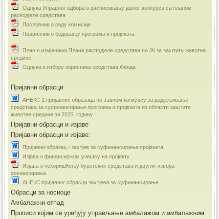
Одлука Управног одбора о расписивању јавног конкурса са планом
расподјеле средстава
Пословник о раду комисије
Правилник о бодовању програма и пројеката
План о измјенама Плана расподјеле средстава по ЈК за заштиту животне
средине
Одлука о избору корисника средстава Фонда
Пријавни обрасци:
АНЕКС 1 пријавних образаца по Јавном конкурсу за додјељивање
средстава за суфинансирање програма и пројеката из области заштите
животне средине за 2025. годину
Пријавни обрасци и изјаве
Пријавни обрасци и изјаве:
Пријавни образац - захтјев за суфинансирање пројеката
Изјава о финансијском учешћу на пројекту
Изјава о некоришћењу буџетских средстава и других извора
финансирања
АНЕКС пријавног обрасца захтјева за суфинансирање
Обрасци за носиоце
Амбалажни отпад
Прописи којим се уређују управљање амбалажом и амбалажним