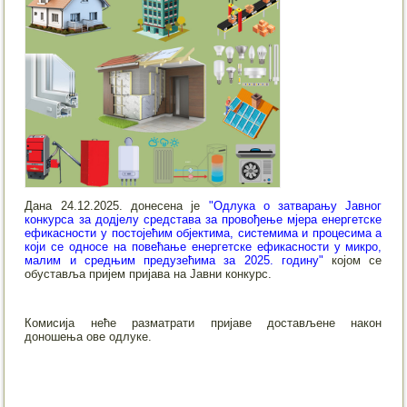
Дана 24.12.2025. донесена је
"Одлука о затварању Јавног
конкурса за додјелу средстава за провођење мјера енергетске
ефикасности у постојећим објектима, системима и процесима а
који се односе на повећање енергетске ефикасности у микро,
малим и средњим предузећима за 2025. годину"
којом се
обуставља пријем пријава на Јавни конкурс.
Комисија неће разматрати пријаве достављене након
доношења ове одлуке.