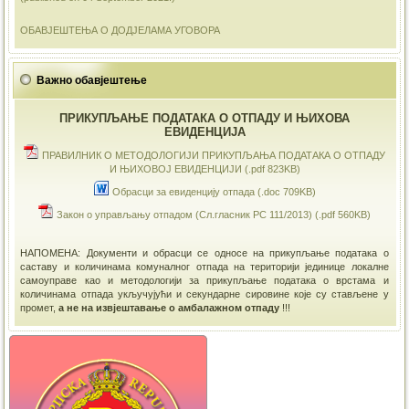
ОБАВЈЕШТЕЊА О ДОДЈЕЛАМА УГОВОРА
Важно обавјештење
ПРИКУПЉАЊЕ ПОДАТАКА О ОТПАДУ И ЊИХОВА
ЕВИДЕНЦИЈА
ПРАВИЛНИК О МЕТОДОЛОГИЈИ ПРИКУПЉАЊА ПОДАТАКА О ОТПАДУ
И ЊИХОВОЈ ЕВИДЕНЦИЈИ (.pdf 823KB)
Обрасци за евиденцију отпада (.doc 709KB)
Закон о управљању отпадом (Сл.гласник РС 111/2013) (.pdf 560KB)
НАПОМЕНА: Документи и обрасци се односе на прикупљање података о
саставу и количинама комуналног отпада на територији јединице локалне
самоуправе као и методологији за прикупљање података о врстама и
количинама отпада укључујући и секундарне сировине које су стављене у
промет,
а не на извјештавање о амбалажном отпаду
!!!