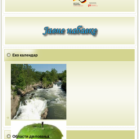
Еко календар
Области дјеловања