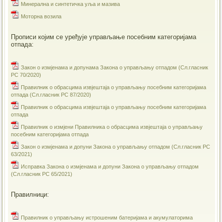
Минерална и синтетичка уља и мазива
Моторна возила
Прописи којим се уређује управљање посебним категоријама
отпада:
Закон о измјенама и допунама Закона о управљању отпадом (Сл.гласник
РС 70/2020)
Правилник о обрасцима извјештаја о управљању посебним категоријама
отпада (Сл.гласник РС 87/2020)
Правилник о обрасцима извјештаја о управљању посебним категоријама
отпада
Правилник о измјени Правилника о обрасцима извјештаја о управљању
посебним категоријама отпада
Закон о измјенама и допуни Закона о управљању отпадом (Сл.гласник РС
63/2021)
Исправка Закона о измјенама и допуни Закона о управљању отпадом
(Сл.гласник РС 65/2021)
Правилници:
Правилник о управљању истрошеним батеријама и акумулаторима