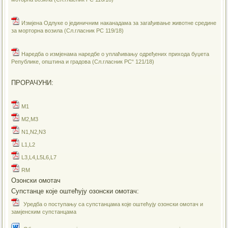
Измјена Одлуке о јединичним наканадама за загађивање животне средине
за морторна возила (Сл.гласник РС 119/18)
Наредба о измјенама наредбе о уплаћивању одређених прихода буџета
Републике, општина и градова (Сл.гласник РС“ 121/18)
ПРОРАЧУНИ:
M1
M2,M3
N1,N2,N3
L1,L2
L3,L4,L5L6,L7
RM
Озонски омотач
Супстанце које оштећују озонски омотач:
Уредба о поступању са супстанцама које оштећују озонски омотач и
замјенским супстанцама