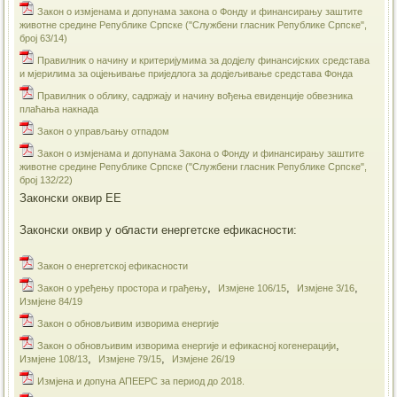
Закон о измјенама и допунама закона о Фонду и финансирању заштите
животне средине Републике Српске ("Службени гласник Републике Српске",
број 63/14)
Правилник о начину и критеријумима за додјелу финансијских средстава
и мјерилима за оцјењивање приједлога за додјељивање средстава Фонда
Правилник о облику, садржају и начину вођења евиденције обвезника
плаћања накнада
Закон о управљању отпадом
Закон о измјенама и допунама Закона о Фонду и финансирању заштите
животне средине Републике Српске ("Службени гласник Републике Српске",
број 132/22)
Законски оквир ЕЕ
Законски оквир у области енергетске ефикасности:
Закон о енергетској ефикасности
,
,
,
Закон о уређењу простора и грађењу
Измјене 106/15
Измјене 3/16
Измјене 84/19
​Закон о обновљивим изворима енергије
,
​Закон о обновљивим изворима енергије и ефикасној когенерацији
,
,
Измјене 108/13
Измјене 79/15
Измјене 26/19
Измјена и допуна АПЕЕРС за период до 2018.