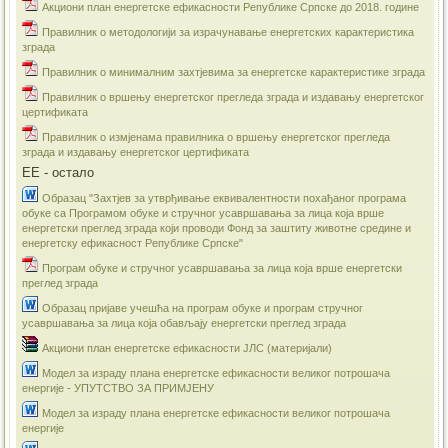
Акциони план енергетске ефикасности Републике Српске до 2018. године
Правилник о методологији за израчунавање енергетских карактеристика
зграда
Правилник о минималним захтјевима за енергетске карактеристике зграда
Правилник о вршењу енергетског прегледа зграда и издавању енергетског
цертификата
Правилник о измјенама правилника о вршењу енергетског прегледа
зграда и издавању енергетског цертификата
ЕЕ - остало
Образац "Захтјев за утврђивање еквивалентности похађаног програма
обуке са Програмом обуке и стручног усавршавања за лица која врше
енергетски преглед зграда који проводи Фонд за заштиту животне средине и
енергетску ефикасност Републике Српске"
Програм обуке и стручног усавршавања за лица која врше енергетски
преглед зграда
Образац пријаве учешћа на програм обуке и програм стручног
усавршавања за лица која обављају енергетски преглед зграда
Акциони план енергетске ефикасности ЈЛС (материјали)
​Модел за израду плана енергетске ефикасности великог потрошача
енергије - УПУТСТВО ЗА ПРИМЈЕНУ
Модел за израду плана енергетске ефикасности великог потрошача
енергије