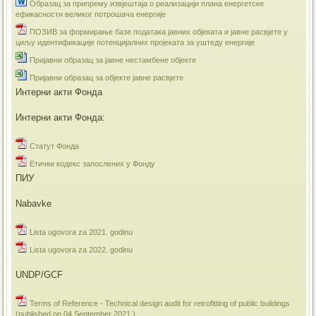
Образац за припрему извјештаја о реализацији плана енергетске
ефикасности великог потрошача енергије
ПОЗИВ за формирање базе података јавних објеката и јавне расвјете у
циљу идентификације потенцијалних пројеката за уштеду енергије
Пријавни образац за јавне нестамбене објекте
Пријавни образац за објекте јавне расвјете
Интерни акти Фонда
Интерни акти Фонда:
Статут Фонда
Етички кодекс запослених у Фонду
ПИУ
Nabavke
Lista ugovora za 2021. godinu
Lista ugovora za 2022. godinu
UNDP/GCF
Terms of Reference - Technical design audit for retrofitting of public buildings
(published on 04 September 2021.)