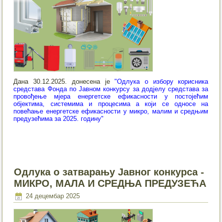
Дана 30.12.2025. донесена је
"Одлука о избору корисника
средстава Фонда по Јавном конкурсу за додјелу средстава за
провођење мјера енергетске ефикасности у постојећим
објектима, системима и процесима а који се односе на
повећање енергетске ефикасности у микро, малим и средњим
предузећима за 2025. годину"
Одлука o затварању Јавног конкурса -
МИКРО, МАЛА И СРЕДЊА ПРЕДУЗЕЋА
24 децембар 2025