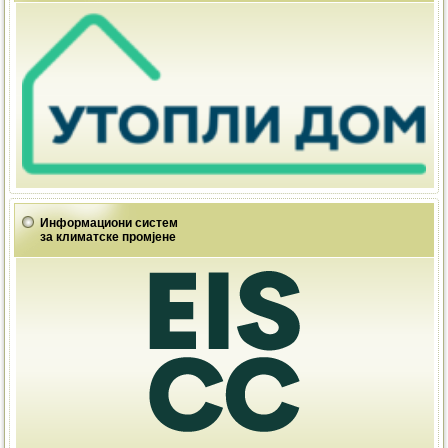
Информациони систем
за климатске промјене