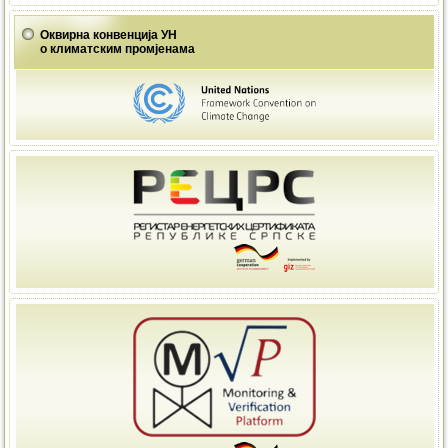
Оквирна конвенција УН
о климатским промјенама