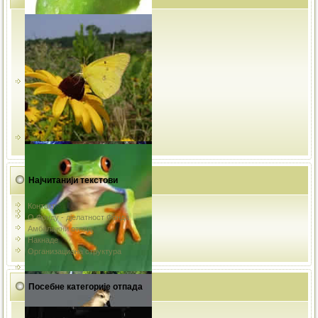
Најчитанији текстови
Контакт
О Фонду - дјелатност Фонда
Амбалажни отпад
Накнаде
Организациона структура
Посебне категорије отпада