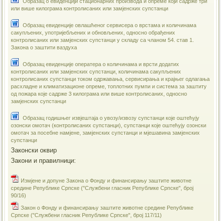
Образац о евиденцији стационарних производа и опреме који садрже три
или више килограма контролисаних или замјенских супстанци
Образац евиденције овлашћеног сервисера о врстама и количинама
сакупљених, употријебљених и обновљених, односно обрађених
контролисаних или замјенских супстанци у складу са чланом 54. став 1.
Закона о заштити ваздуха
Образац евиденције оператера о количинама и врсти додатих
контролисаних или замјенских супстанци, количинама сакупљених
контролисаних супстанци током одржавања, сервисирања и крајњег одлагања
расхладне и климатизационе опреме, топлотних пумпи и система за заштиту
од пожара које садрже 3 килограма или више контролисаних, односно
замјенских супстанци
Образац годишњег извјештаја о увозу/извозу супстанци које оштећују
озонски омотач (контролисаних супстанци), супстанци које оштећују озонски
омотач за посебне намјене, замјенских супстанци и мјешавина замјенских
супстанци
Законски оквир
Закони и правилници:
Измјенe и допуне Закона о Фонду и финансирању заштите животне
средине Републике Српске ("Службени гласник Републике Српске", број
90/16)
Закон о Фонду и финансирању заштите животне средине Републике
Српске ("Службени гласник Републике Српске", број 117/11)