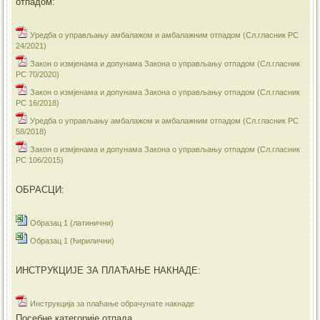
отпадом:
Уредба о управљању амбалажом и амбалажним отпадом (Сл.гласник РС
24/2021)
Закон о измјенама и допунама Закона о управљању отпадом (Сл.гласник
РС 70/2020)
Закон о измјенама и допунама Закона о управљању отпадом (Сл.гласник
РС 16/2018)
Уредба о управљању амбалажом и амбалажним отпадом (Сл.гласник РС
58/2018)
Закон о измјенама и допунама Закона о управљању отпадом (Сл.гласник
РС 106/2015)
ОБРАСЦИ:
Образац 1 (латинични)
Образац 1 (ћирилични)
ИНСТРУКЦИЈЕ ЗА ПЛАЋАЊЕ НАКНАДЕ:
Инструкција за плаћање обрачунате накнаде
Посебне категорије отпада